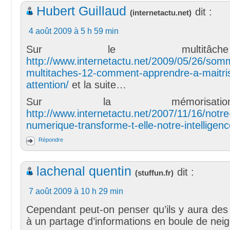
Hubert Guillaud
dit :
(
internetactu.net
)
4 août 2009 à 5 h 59 min
Sur le multitâ
http://www.internetactu.net/2009/05/26/so
multitaches-12-comment-apprendre-a-maitris
attention/
et la suite…
Sur la mémorisa
http://www.internetactu.net/2007/11/16/notre
numerique-transforme-t-elle-notre-intelligenc
Répondre
lachenal quentin
dit :
(
stuffun.fr
)
7 août 2009 à 10 h 29 min
Cependant peut-on penser qu’ils y aura de
à un partage d’informations en boule de nei