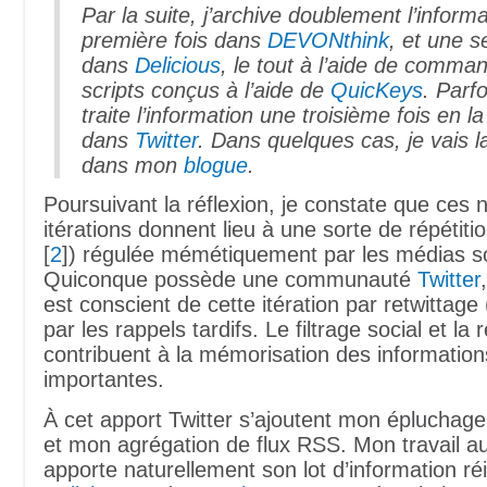
Par la suite, j’archive doublement l’inform
première fois dans
DEVONthink
, et une s
dans
Delicious
, le tout à l’aide de comma
scripts conçus à l’aide de
QuicKeys
. Parf
traite l’information une troisième fois en la
dans
Twitter
. Dans quelques cas, je vais la
dans mon
blogue
.
Poursuivant la réflexion, je constate que ce
itérations donnent lieu à une sorte de répétiti
[
2
]) régulée mémétiquement par les médias s
Quiconque possède une communauté
Twitter
est conscient de cette itération par retwittage
par les rappels tardifs. Le filtrage social et la r
contribuent à la mémorisation des information
importantes.
À cet apport Twitter s’ajoutent mon épluchage
et mon agrégation de flux RSS. Mon travail a
apporte naturellement son lot d’information ré