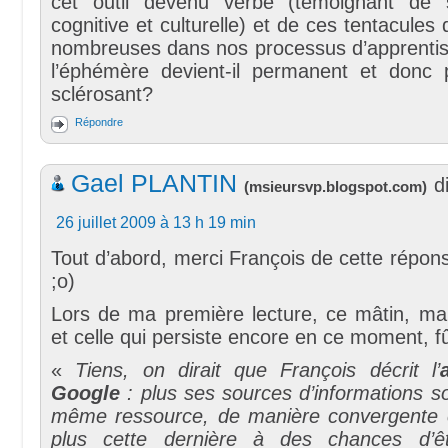
cet outil devenu verbe (témoignant de 
cognitive et culturelle) et de ces tentacules
nombreuses dans nos processus d’apprent
l’éphémère devient-il permanent et donc p
sclérosant?
Répondre
Gael PLANTIN
di
(
msieursvp.blogspot.com
)
26 juillet 2009 à 13 h 19 min
Tout d’abord, merci François de cette répon
;o)
Lors de ma première lecture, ce mâtin, ma
et celle qui persiste encore en ce moment, fû
«
Tiens, on dirait que François décrit l’
Google
: plus ses sources d’informations soc
même ressource, de manière convergente 
plus cette dernière à des chances d’êt