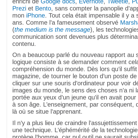
enrichi de
Google docs
,
Evernote
,
Tweetie
,
P
Prezi
et
Bento
, sans compter la panoplie d’app
mon
iPhone
. Tout cela était impensable il y 
ans. Comme l’a fameusement observé
Marsh
(
the medium is the message
), les technologie
communication sont devenues plus détermina
contenu.
On a beaucoup parlé du nouveau rapport au sa
logique consiste à se demander comment cela
compréhension du monde. Dès lors qu’il suffit 
magazine, de tourner le bouton d’un poste de 
cliquer sur une souris d’ordinateur pour voir dé
images du monde, le sens des choses n’a ni la
portée aux yeux d’un jeune qu’il en avait pour
à son âge. L’enseignement, par conséquent,
là où se situe l’apprenant.
Il n’y a plus lieu de craindre l’assujettisseme
une technique. L’éphémérité de la technologie
protège l’homme, car nul outil ne saurait subs