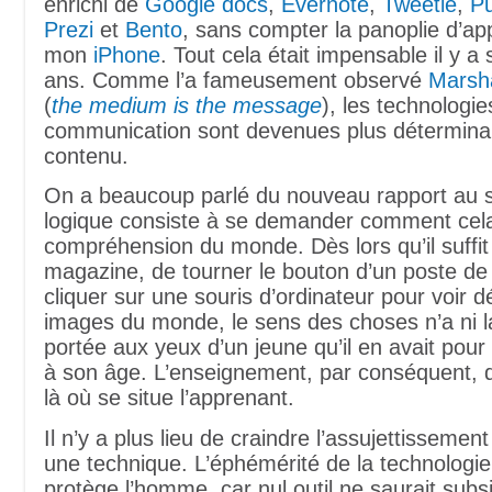
enrichi de
Google docs
,
Evernote
,
Tweetie
,
P
Prezi
et
Bento
, sans compter la panoplie d’app
mon
iPhone
. Tout cela était impensable il y 
ans. Comme l’a fameusement observé
Marsh
(
the medium is the message
), les technologie
communication sont devenues plus détermina
contenu.
On a beaucoup parlé du nouveau rapport au sa
logique consiste à se demander comment cela
compréhension du monde. Dès lors qu’il suffit 
magazine, de tourner le bouton d’un poste de 
cliquer sur une souris d’ordinateur pour voir dé
images du monde, le sens des choses n’a ni la
portée aux yeux d’un jeune qu’il en avait pour
à son âge. L’enseignement, par conséquent,
là où se situe l’apprenant.
Il n’y a plus lieu de craindre l’assujettisseme
une technique. L’éphémérité de la technologie
protège l’homme, car nul outil ne saurait subs