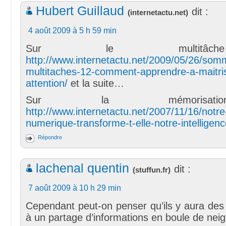
Hubert Guillaud
dit :
(
internetactu.net
)
4 août 2009 à 5 h 59 min
Sur le multitâ
http://www.internetactu.net/2009/05/26/so
multitaches-12-comment-apprendre-a-maitris
attention/
et la suite…
Sur la mémorisa
http://www.internetactu.net/2007/11/16/notre
numerique-transforme-t-elle-notre-intelligenc
Répondre
lachenal quentin
dit :
(
stuffun.fr
)
7 août 2009 à 10 h 29 min
Cependant peut-on penser qu’ils y aura de
à un partage d’informations en boule de nei