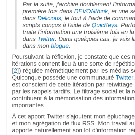
Par la suite, j’archive doublement l’inform
première fois dans
DEVONthink
, et une s
dans
Delicious
, le tout à l’aide de comma
scripts conçus à l’aide de
QuicKeys
. Parf
traite l’information une troisième fois en la
dans
Twitter
. Dans quelques cas, je vais la
dans mon
blogue
.
Poursuivant la réflexion, je constate que ce
itérations donnent lieu à une sorte de répétiti
[
2
]) régulée mémétiquement par les médias s
Quiconque possède une communauté
Twitter
est conscient de cette itération par retwittage
par les rappels tardifs. Le filtrage social et la r
contribuent à la mémorisation des information
importantes.
À cet apport Twitter s’ajoutent mon épluchage
et mon agrégation de flux RSS. Mon travail a
apporte naturellement son lot d’information ré