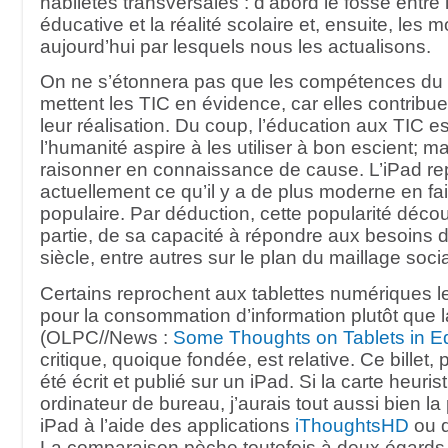
habiletés transversales : d’abord le fossé entre
éducative et la réalité scolaire et, ensuite, les
aujourd’hui par lesquels nous les actualisons.
On ne s’étonnera pas que les compétences du 
mettent les TIC en évidence, car elles contrib
leur réalisation. Du coup, l’éducation aux TIC es
l’humanité aspire à les utiliser à bon escient; ma
raisonner en connaissance de cause. L’iPad re
actuellement ce qu’il y a de plus moderne en fai
populaire. Par déduction, cette popularité déco
partie, de sa capacité à répondre aux besoins 
siècle, entre autres sur le plan du maillage socia
Certains reprochent aux tablettes numériques 
pour la consommation d’information plutôt que l
(OLPC//News :
Some Thoughts on Tablets in E
critique, quoique fondée, est relative. Ce billet,
été écrit et publié sur un iPad. Si la carte heuris
ordinateur de bureau, j’aurais tout aussi bien la
iPad à l’aide des applications
iThoughtsHD
ou 
La comparaison pèche toutefois à deux égards :