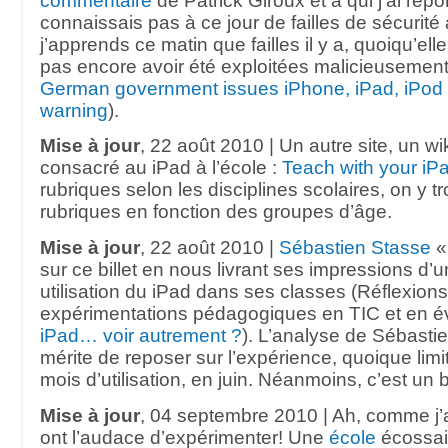
commentaire
de Patrick Giroux et à qui j’ai rép
connaissais pas à ce jour de failles de sécurité 
j’apprends ce matin que failles il y a, quoiqu’el
pas encore avoir été exploitées malicieusement
German government issues iPhone, iPad, iPod 
warning
).
Mise à jour
, 22 août 2010 | Un autre site, un wik
consacré au iPad à l’école :
Teach with your iP
rubriques selon les disciplines scolaires, on y 
rubriques en fonction des groupes d’âge.
Mise à jour
, 22 août 2010 |
Sébastien Stasse
«
sur ce billet en nous livrant ses impressions d’
utilisation du iPad dans ses classes (Réflexions
expérimentations pédagogiques en TIC et en év
iPad… voir autrement ?
). L’analyse de Sébastie
mérite de reposer sur l’expérience, quoique limi
mois d’utilisation, en juin. Néanmoins, c’est un 
Mise à jour
, 04 septembre 2010 | Ah, comme j’
ont l’audace d’expérimenter! Une
école
écossai