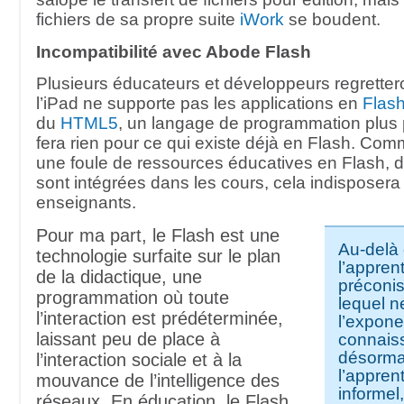
fichiers de sa propre suite
iWork
se boudent.
Incompatibilité avec Abode Flash
Plusieurs éducateurs et développeurs regretteron
l’iPad ne supporte pas les applications en
Flas
du
HTML5
, un langage de programmation plus 
fera rien pour ce qui existe déjà en Flash. Comm
une foule de ressources éducatives en Flash, d
sont intégrées dans les cours, cela indisposera
enseignants.
Pour ma part, le Flash est une
Au-delà
technologie surfaite sur le plan
l’appren
de la didactique, une
préconis
programmation où toute
lequel ne
l’interaction est prédéterminée,
l’exponen
laissant peu de place à
connaiss
désorma
l’interaction sociale et à la
l’appren
mouvance de l’intelligence des
informel
réseaux. En éducation, le Flash