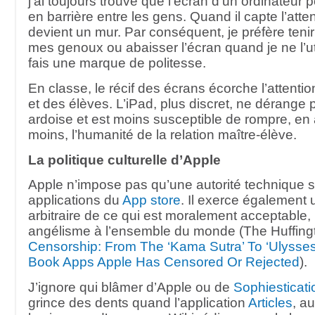
j’ai toujours trouvé que l’écran d’un ordinateur p
en barrière entre les gens. Quand il capte l’atten
devient un mur. Par conséquent, je préfère tenir
mes genoux ou abaisser l’écran quand je ne l’uti
fais une marque de politesse.
En classe, le récif des écrans écorche l’attenti
et des élèves. L’iPad, plus discret, ne dérange
ardoise et est moins susceptible de rompre, e
moins, l’humanité de la relation maître-élève.
La politique culturelle d’Apple
Apple n’impose pas qu’une autorité technique s
applications du
App store
. Il exerce également 
arbitraire de ce qui est moralement acceptable,
angélisme à l’ensemble du monde (The Huffing
Censorship: From The ‘Kama Sutra’ To ‘Ulysses
Book Apps Apple Has Censored Or Rejected
).
J’ignore qui blâmer d’Apple ou de
Sophiesticati
grince des dents quand l’application
Articles
, au