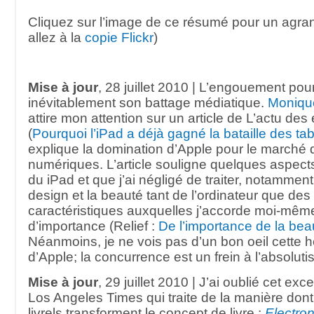
Cliquez sur l’image de ce résumé pour un agra
allez à la
copie Flickr
)
Mise à jour
, 28 juillet 2010 | L’engouement pour
inévitablement son battage médiatique.
Monique
attire mon attention sur un article de L’actu de
(
Pourquoi l’iPad a déjà gagné la bataille des tab
explique la domination d’Apple pour le marché d
numériques. L’article souligne quelques aspects
du iPad et que j’ai négligé de traiter, notamment
design et la beauté tant de l’ordinateur que des 
caractéristiques auxquelles j’accorde moi-mê
d’importance (Relief :
De l’importance de la bea
Néanmoins, je ne vois pas d’un bon oeil cette
d’Apple; la concurrence est un frein à l’absoluti
Mise à jour
, 29 juillet 2010 | J’ai oublié cet exce
Los Angeles Times qui traite de la manière don
livrels transforment le concept de livre :
Electron