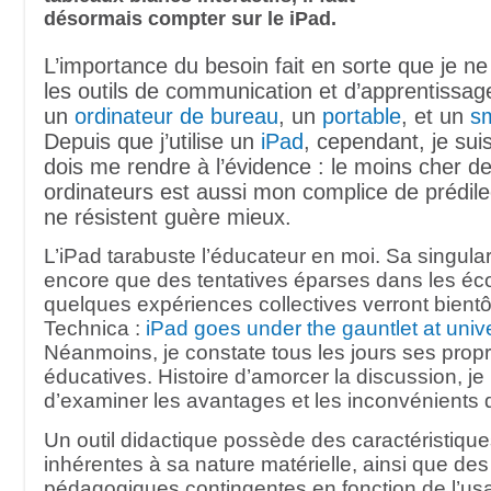
désormais compter sur le iPad.
L’importance du besoin fait en sorte que je ne
les outils de communication et d’apprentissag
un
ordinateur de bureau
, un
portable
, et un
s
Depuis que j’utilise un
iPad
, cependant, je sui
dois me rendre à l’évidence : le moins cher d
ordinateurs est aussi mon complice de prédile
ne résistent guère mieux.
L’iPad tarabuste l’éducateur en moi. Sa singular
encore que des tentatives éparses dans les éc
quelques expériences collectives verront bientôt
Technica :
iPad goes under the gauntlet at univers
Néanmoins, je constate tous les jours ses propr
éducatives. Histoire d’amorcer la discussion, j
d’examiner les avantages et les inconvénients d
Un outil didactique possède des caractéristiqu
inhérentes à sa nature matérielle, ainsi que des
pédagogiques contingentes en fonction de l’us