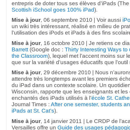
entrepris de doter tous ses élèves d’iPads (The
Scottish iSchool goes 100% iPad
).
Mise à jour
, 06 septembre 2010 | Voir aussi
iP
un wiki très intéressant, réalisé en milieu de pra
l’utilisation des iPods et iPads à des fins scolair
Mise à jour
, 16 octobre 2010 | Je retiens ce 
Barrett
(Google doc :
Thirty Interesting Ways to
the Classroom
), lequel met l’accent moins sur l
que sur la variété d’usages éducatifs que l’outil 
Mise à jour
, 29 décembre 2010 | Nous n’auron
attendre très longtemps avant les premiers échos
du iPad dans un contexte scolaire. Un quotidie
Wisconsin, rapporte que les enseignants et les
enchantés des iPads utilisés à l’
école St. Cathe
Journal Times :
After one semester, students and
iPads at St. Cat’s
).
Mise à jour
, 14 janvier 2011 | Le CRDP de l’a
Versailles offre un
Guide des usages pédagogiq