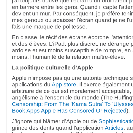
j’ai toujours trouvé que l’écran d’un ordinateur p
en barrière entre les gens. Quand il capte l’atten
devient un mur. Par conséquent, je préfère tenir
mes genoux ou abaisser l’écran quand je ne l’uti
fais une marque de politesse.
En classe, le récif des écrans écorche l’attenti
et des élèves. L’iPad, plus discret, ne dérange
ardoise et est moins susceptible de rompre, e
moins, l’humanité de la relation maître-élève.
La politique culturelle d’Apple
Apple n’impose pas qu’une autorité technique s
applications du
App store
. Il exerce également 
arbitraire de ce qui est moralement acceptable,
angélisme à l’ensemble du monde (The Huffing
Censorship: From The ‘Kama Sutra’ To ‘Ulysses
Book Apps Apple Has Censored Or Rejected
).
J’ignore qui blâmer d’Apple ou de
Sophiesticati
grince des dents quand l’application
Articles
, au