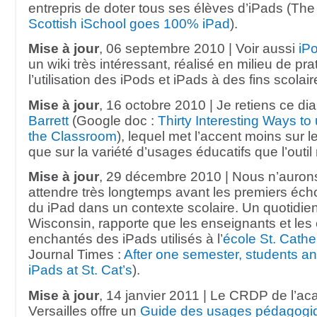
entrepris de doter tous ses élèves d’iPads (The
Scottish iSchool goes 100% iPad
).
Mise à jour
, 06 septembre 2010 | Voir aussi
iP
un wiki très intéressant, réalisé en milieu de pra
l’utilisation des iPods et iPads à des fins scolair
Mise à jour
, 16 octobre 2010 | Je retiens ce 
Barrett
(Google doc :
Thirty Interesting Ways to
the Classroom
), lequel met l’accent moins sur l
que sur la variété d’usages éducatifs que l’outil 
Mise à jour
, 29 décembre 2010 | Nous n’auron
attendre très longtemps avant les premiers échos
du iPad dans un contexte scolaire. Un quotidie
Wisconsin, rapporte que les enseignants et les
enchantés des iPads utilisés à l’
école St. Cathe
Journal Times :
After one semester, students and
iPads at St. Cat’s
).
Mise à jour
, 14 janvier 2011 | Le CRDP de l’a
Versailles offre un
Guide des usages pédagogiq