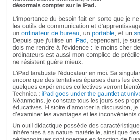
désormais compter sur le iPad.
L’importance du besoin fait en sorte que je ne
les outils de communication et d’apprentissag
un
ordinateur de bureau
, un
portable
, et un
s
Depuis que j’utilise un
iPad
, cependant, je sui
dois me rendre à l’évidence : le moins cher d
ordinateurs est aussi mon complice de prédile
ne résistent guère mieux.
L’iPad tarabuste l’éducateur en moi. Sa singular
encore que des tentatives éparses dans les éc
quelques expériences collectives verront bientôt
Technica :
iPad goes under the gauntlet at univers
Néanmoins, je constate tous les jours ses propr
éducatives. Histoire d’amorcer la discussion, j
d’examiner les avantages et les inconvénients d
Un outil didactique possède des caractéristiqu
inhérentes à sa nature matérielle, ainsi que des
pédagogiques contingentes en fonction de l’us