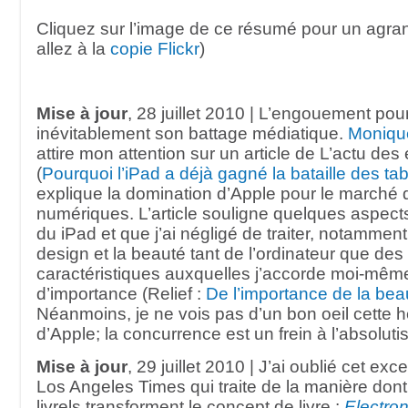
Cliquez sur l’image de ce résumé pour un agra
allez à la
copie Flickr
)
Mise à jour
, 28 juillet 2010 | L’engouement pour
inévitablement son battage médiatique.
Monique
attire mon attention sur un article de L’actu de
(
Pourquoi l’iPad a déjà gagné la bataille des tab
explique la domination d’Apple pour le marché d
numériques. L’article souligne quelques aspects
du iPad et que j’ai négligé de traiter, notamment
design et la beauté tant de l’ordinateur que des 
caractéristiques auxquelles j’accorde moi-mê
d’importance (Relief :
De l’importance de la bea
Néanmoins, je ne vois pas d’un bon oeil cette
d’Apple; la concurrence est un frein à l’absoluti
Mise à jour
, 29 juillet 2010 | J’ai oublié cet exce
Los Angeles Times qui traite de la manière don
livrels transforment le concept de livre :
Electron