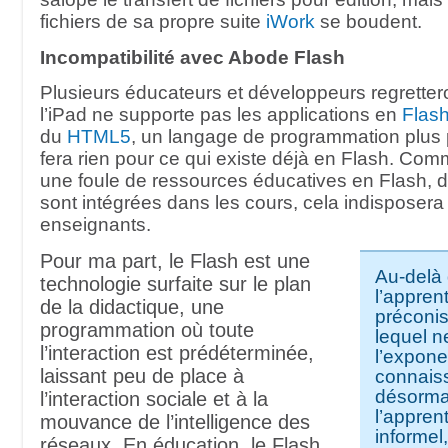
fichiers de sa propre suite
iWork
se boudent.
Incompatibilité avec Abode Flash
Plusieurs éducateurs et développeurs regretteron
l’iPad ne supporte pas les applications en
Flas
du
HTML5
, un langage de programmation plus 
fera rien pour ce qui existe déjà en Flash. Comm
une foule de ressources éducatives en Flash, d
sont intégrées dans les cours, cela indisposera
enseignants.
Pour ma part, le Flash est une
Au-delà
technologie surfaite sur le plan
l’appren
de la didactique, une
préconis
programmation où toute
lequel ne
l’interaction est prédéterminée,
l’exponen
laissant peu de place à
connaiss
désorma
l’interaction sociale et à la
l’appren
mouvance de l’intelligence des
informel
réseaux. En éducation, le Flash