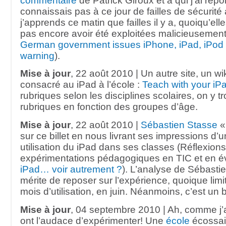
commentaire
de Patrick Giroux et à qui j’ai rép
connaissais pas à ce jour de failles de sécurité 
j’apprends ce matin que failles il y a, quoiqu’el
pas encore avoir été exploitées malicieusement
German government issues iPhone, iPad, iPod 
warning
).
Mise à jour
, 22 août 2010 | Un autre site, un wik
consacré au iPad à l’école :
Teach with your iP
rubriques selon les disciplines scolaires, on y 
rubriques en fonction des groupes d’âge.
Mise à jour
, 22 août 2010 |
Sébastien Stasse
«
sur ce billet en nous livrant ses impressions d’
utilisation du iPad dans ses classes (Réflexions
expérimentations pédagogiques en TIC et en év
iPad… voir autrement ?
). L’analyse de Sébastie
mérite de reposer sur l’expérience, quoique limi
mois d’utilisation, en juin. Néanmoins, c’est un 
Mise à jour
, 04 septembre 2010 | Ah, comme j’
ont l’audace d’expérimenter! Une
école
écossai