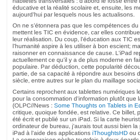
habiletés transversales : d’abord le fossé entre
éducative et la réalité scolaire et, ensuite, les
aujourd’hui par lesquels nous les actualisons.
On ne s’étonnera pas que les compétences du 
mettent les TIC en évidence, car elles contrib
leur réalisation. Du coup, l’éducation aux TIC es
l’humanité aspire à les utiliser à bon escient; ma
raisonner en connaissance de cause. L’iPad re
actuellement ce qu’il y a de plus moderne en fai
populaire. Par déduction, cette popularité déco
partie, de sa capacité à répondre aux besoins 
siècle, entre autres sur le plan du maillage socia
Certains reprochent aux tablettes numériques 
pour la consommation d’information plutôt que l
(OLPC//News :
Some Thoughts on Tablets in E
critique, quoique fondée, est relative. Ce billet,
été écrit et publié sur un iPad. Si la carte heuris
ordinateur de bureau, j’aurais tout aussi bien la
iPad à l’aide des applications
iThoughtsHD
ou 
La comparaison pèche toutefois à deux égards :