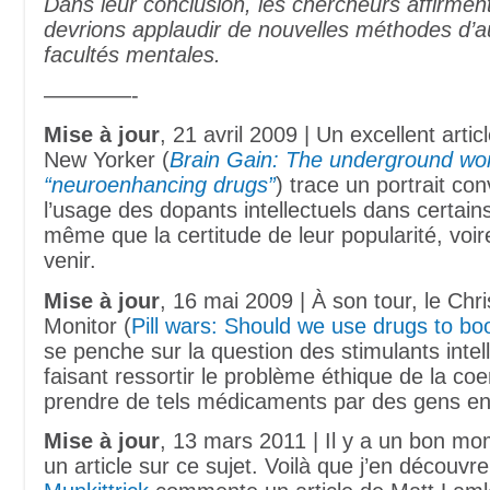
Dans leur conclusion, les chercheurs affirme
devrions applaudir de nouvelles méthodes d’
facultés mentales.
————-
Mise à jour
, 21 avril 2009 | Un excellent arti
New Yorker (
Brain Gain: The underground wor
“neuroenhancing drugs”
) trace un portrait co
l’usage des dopants intellectuels dans certains
même que la certitude de leur popularité, voire
venir.
Mise à jour
, 16 mai 2009 | À son tour, le Chr
Monitor (
Pill wars: Should we use drugs to bo
se penche sur la question des stimulants intel
faisant ressortir le problème éthique de la coer
prendre de tels médicaments par des gens en 
Mise à jour
, 13 mars 2011 | Il y a un bon mom
un article sur ce sujet. Voilà que j’en découvr