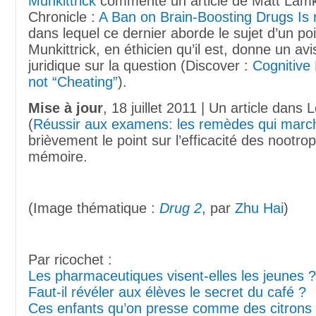
Munkittrick
commente un article de Matt Lamk
Chronicle :
A Ban on Brain-Boosting Drugs Is 
dans lequel ce dernier aborde le sujet d’un poi
Munkittrick, en éthicien qu’il est, donne un av
juridique sur la question (Discover :
Cognitive
not “Cheating”
).
Mise à jour
, 18 juillet 2011 | Un article dans 
(
Réussir aux examens: les remèdes qui marc
brièvement le point sur l’efficacité des nootrop
mémoire.
(Image thématique :
Drug 2
, par
Zhu Hai
)
Par ricochet :
Les pharmaceutiques visent-elles les jeunes ?
Faut-il révéler aux élèves le secret du café ?
Ces enfants qu’on presse comme des citrons