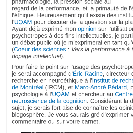
pharmacologie, la pression sociale au
regard de la performance, et la primauté de l
l’éthique. Heureusement qu’il existe des inst
l’
UQAM
pour discuter de la question sur la pl
Ayant déjà exprimé mon
opinion
sur l’utilisati
psychotropes à des fins intellectuelles, je parti
un débat public où je m’exprimerai en tant qu
(
Coeur des sciences
:
Vers la performance à t
dopage intellectuel
).
Pour faire le point sur l’usage des psychotro
je serai accompagné d’
Éric Racine
, directeur 
recherche en neuroéthique à l’
Institut de rech
de Montréal
(IRCM), et
Marc-André Bédard
, 
psychologie à l’
UQAM
et chercheur au
Centre
neuroscience de la cognition
. Considérant la 
sujet, je serais fort aise de connaître les opi
blogosphère. Je vous saurais gré d’exprimer v
commentaire ou sur votre carnet.