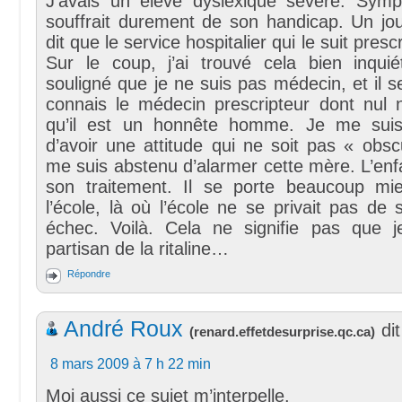
J’avais un élève dyslexique sévère. Symp
souffrait durement de son handicap. Un j
dit que le service hospitalier qui le suit prescri
Sur le coup, j’ai trouvé cela bien inquiét
souligné que je ne suis pas médecin, et il s
connais le médecin prescripteur dont nul 
qu’il est un honnête homme. Je me suis
d’avoir une attitude qui ne soit pas « obsc
me suis abstenu d’alarmer cette mère. L’en
son traitement. Il se porte beaucoup mi
l’école, là où l’école ne se privait pas de 
échec. Voilà. Cela ne signifie pas que 
partisan de la ritaline…
Répondre
André Roux
dit
(
renard.effetdesurprise.qc.ca
)
8 mars 2009 à 7 h 22 min
Moi aussi ce sujet m’interpelle.