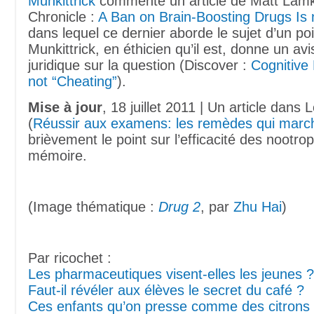
Munkittrick
commente un article de Matt Lamk
Chronicle :
A Ban on Brain-Boosting Drugs Is 
dans lequel ce dernier aborde le sujet d’un poi
Munkittrick, en éthicien qu’il est, donne un av
juridique sur la question (Discover :
Cognitive
not “Cheating”
).
Mise à jour
, 18 juillet 2011 | Un article dans 
(
Réussir aux examens: les remèdes qui marc
brièvement le point sur l’efficacité des nootrop
mémoire.
(Image thématique :
Drug 2
, par
Zhu Hai
)
Par ricochet :
Les pharmaceutiques visent-elles les jeunes ?
Faut-il révéler aux élèves le secret du café ?
Ces enfants qu’on presse comme des citrons