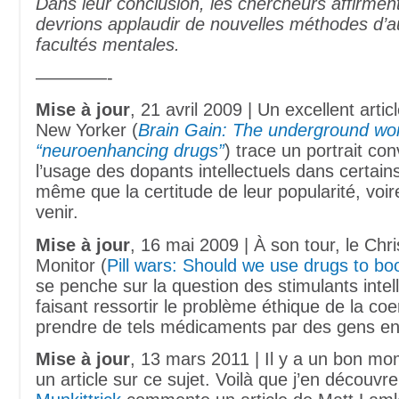
Dans leur conclusion, les chercheurs affirme
devrions applaudir de nouvelles méthodes d’
facultés mentales.
————-
Mise à jour
, 21 avril 2009 | Un excellent arti
New Yorker (
Brain Gain: The underground wor
“neuroenhancing drugs”
) trace un portrait co
l’usage des dopants intellectuels dans certains
même que la certitude de leur popularité, voire
venir.
Mise à jour
, 16 mai 2009 | À son tour, le Chr
Monitor (
Pill wars: Should we use drugs to bo
se penche sur la question des stimulants intel
faisant ressortir le problème éthique de la coer
prendre de tels médicaments par des gens en 
Mise à jour
, 13 mars 2011 | Il y a un bon mom
un article sur ce sujet. Voilà que j’en découvr