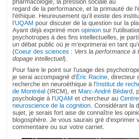
pharmacologie, la pression sociale au
regard de la performance, et la primauté de l
l’éthique. Heureusement qu’il existe des inst
l’
UQAM
pour discuter de la question sur la pl
Ayant déjà exprimé mon
opinion
sur l’utilisati
psychotropes à des fins intellectuelles, je parti
un débat public où je m’exprimerai en tant qu
(
Coeur des sciences
:
Vers la performance à t
dopage intellectuel
).
Pour faire le point sur l’usage des psychotro
je serai accompagné d’
Éric Racine
, directeur 
recherche en neuroéthique à l’
Institut de rech
de Montréal
(IRCM), et
Marc-André Bédard
, 
psychologie à l’
UQAM
et chercheur au
Centre
neuroscience de la cognition
. Considérant la 
sujet, je serais fort aise de connaître les opi
blogosphère. Je vous saurais gré d’exprimer v
commentaire ou sur votre carnet.