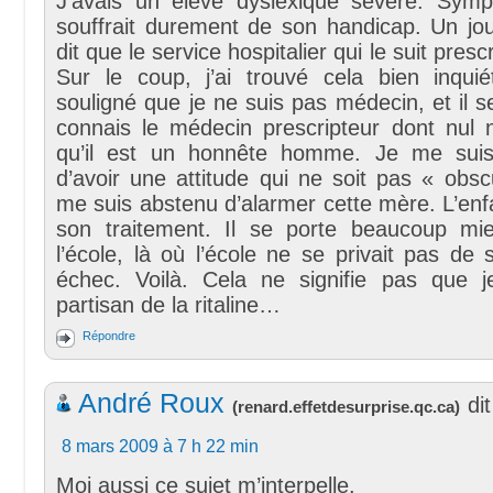
J’avais un élève dyslexique sévère. Symp
souffrait durement de son handicap. Un j
dit que le service hospitalier qui le suit prescri
Sur le coup, j’ai trouvé cela bien inquiét
souligné que je ne suis pas médecin, et il s
connais le médecin prescripteur dont nul 
qu’il est un honnête homme. Je me suis
d’avoir une attitude qui ne soit pas « obsc
me suis abstenu d’alarmer cette mère. L’en
son traitement. Il se porte beaucoup mi
l’école, là où l’école ne se privait pas de 
échec. Voilà. Cela ne signifie pas que 
partisan de la ritaline…
Répondre
André Roux
dit
(
renard.effetdesurprise.qc.ca
)
8 mars 2009 à 7 h 22 min
Moi aussi ce sujet m’interpelle.