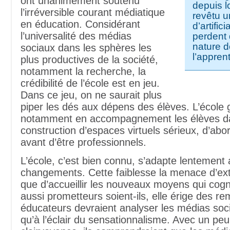
ont unanimement soutenu
depuis 
l’irréversible courant médiatique
revêtu u
en éducation. Considérant
d’artifici
l’universalité des médias
perdent 
nature d
sociaux dans les sphères les
l’appren
plus productives de la société,
notamment la recherche, la
crédibilité de l’école est en jeu.
Dans ce jeu, on ne saurait plus
piper les dés aux dépens des élèves. L’école
notamment en accompagnement les élèves d
construction d’espaces virtuels sérieux, d’abo
avant d’être professionnels.
L’école, c’est bien connu, s’adapte lentement
changements. Cette faiblesse la menace d’exti
que d’accueillir les nouveaux moyens qui cogn
aussi prometteurs soient-ils, elle érige des r
éducateurs devraient analyser les médias so
qu’à l’éclair du sensationnalisme. Avec un pe