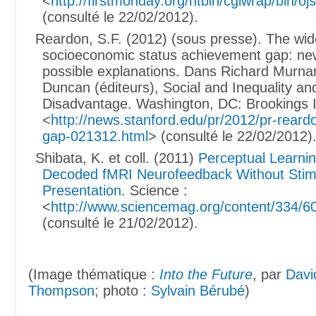
<
http://firstmonday.org/htbin/cgiwrap/bin/o
(consulté le 22/02/2012).
Reardon, S.F. (2012) (sous presse). The wid
socioeconomic status achievement gap: ne
possible explanations. Dans Richard Murn
Duncan (éditeurs), Social and Inequality a
Disadvantage. Washington, DC: Brookings In
<
http://news.stanford.edu/pr/2012/pr-rear
gap-021312.html
> (consulté le 22/02/2012)
Shibata, K. et coll. (2011)
Perceptual Learni
Decoded fMRI Neurofeedback Without Stim
Presentation
. Science :
<
http://www.sciencemag.org/content/334/6
(consulté le 21/02/2012).
(Image thématique :
Into the Future
, par
Davi
Thompson
; photo :
Sylvain Bérubé
)