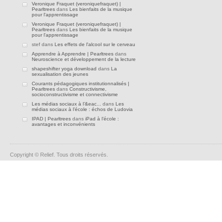
Veronique Fraquet (veroniquefraquet) |
Pearltrees
dans
Les bienfaits de la musique
pour l'apprentissage
Veronique Fraquet (veroniquefraquet) |
Pearltrees
dans
Les bienfaits de la musique
pour l'apprentissage
stef dans
Les effets de l'alcool sur le cerveau
Apprendre à Apprendre | Pearltrees
dans
Neuroscience et développement de la lecture
shapeshifter yoga download
dans
La
sexualisation des jeunes
Courants pédagogiques institutionnalisés |
Pearltrees
dans
Constructivisme,
socioconstructivisme et connectivisme
Les médias sociaux à l’&eac...
dans
Les
médias sociaux à l’école : échos de Ludovia
IPAD | Pearltrees
dans
iPad à l’école :
avantages et inconvénients
Copyright © Relief. Tous droits réservés.