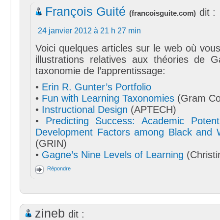
François Guité
dit :
(
francoisguite.com
)
24 janvier 2012 à 21 h 27 min
Voici quelques articles sur le web où vou
illustrations relatives aux théories de 
taxonomie de l’apprentissage:
•
Erin R. Gunter’s Portfolio
•
Fun with Learning Taxonomies
(Gram Con
•
Instructional Design
(APTECH)
•
Predicting Success: Academic Potent
Development Factors among Black and W
(GRIN)
•
Gagne’s Nine Levels of Learning
(Christi
Répondre
zineb
dit :