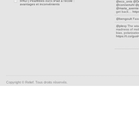
IPAD | Pearltrees
dans
iPad à l’école :
@eco_onis
@D
avantages et inconvénients
@connerruhl
@p
@maria_axente
get back…
http
@bengoult
Fasc
@plevy
The wis
madness of mobs
bias, polarizati
https://t.co/gu
Copyright © Relief. Tous droits réservés.