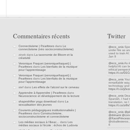
Commentaires récents
Twitter
Connectivisme | Pearltrees
dans
Le
@eco_onis
Spea
connectivisme (néo socioconstructivisme)
under fire as an
used to train A
zineb dans
La taxonomie de Bloom et la
Jan 9
créativité
@eco_onis
As r
Veronique Fraquet (veroniquefraquet) |
helpful AI can be
Pearltrees
dans
Les bienfaits de la musique
ethical perspec
pour l'apprentissage
https://t.co/D
Veronique Fraquet (veroniquefraquet) |
Pearltrees
dans
Les bienfaits de la musique
@eco_onis
You’
pour l'apprentissage
remarkable way,
technology and 
stef dans
Les effets de l'alcool sur le cerveau
https://t.co/jZ
Apprendre à Apprendre | Pearltrees
dans
@eco_onis
Dear
Neuroscience et développement de la lecture
Spanish, I had 
shapeshifter yoga download
dans
La
translation, so
sexualisation des jeunes
https://t.co/zr8
Courants pédagogiques institutionnalisés |
@eco_onis
@pl
Pearltrees
dans
Constructivisme,
@drinami
@conn
socioconstructivisme et connectivisme
@XaosPrincess
@rzballestero
Les médias sociaux à l’&eac...
dans
Les
6
médias sociaux à l’école : échos de Ludovia