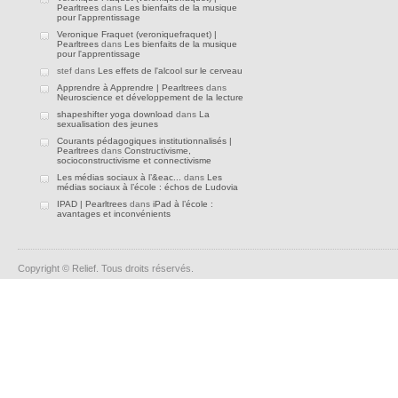
Pearltrees
dans
Les bienfaits de la musique
pour l'apprentissage
Veronique Fraquet (veroniquefraquet) |
Pearltrees
dans
Les bienfaits de la musique
pour l'apprentissage
stef dans
Les effets de l'alcool sur le cerveau
Apprendre à Apprendre | Pearltrees
dans
Neuroscience et développement de la lecture
shapeshifter yoga download
dans
La
sexualisation des jeunes
Courants pédagogiques institutionnalisés |
Pearltrees
dans
Constructivisme,
socioconstructivisme et connectivisme
Les médias sociaux à l’&eac...
dans
Les
médias sociaux à l’école : échos de Ludovia
IPAD | Pearltrees
dans
iPad à l’école :
avantages et inconvénients
Copyright © Relief. Tous droits réservés.