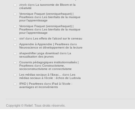
zineb dans
La taxonomie de Bloom et la
créativité
Veronique Fraquet (veroniquefraquet) |
Pearltrees
dans
Les bienfaits de la musique
pour l'apprentissage
Veronique Fraquet (veroniquefraquet) |
Pearltrees
dans
Les bienfaits de la musique
pour l'apprentissage
stef dans
Les effets de l'alcool sur le cerveau
Apprendre à Apprendre | Pearltrees
dans
Neuroscience et développement de la lecture
shapeshifter yoga download
dans
La
sexualisation des jeunes
Courants pédagogiques institutionnalisés |
Pearltrees
dans
Constructivisme,
socioconstructivisme et connectivisme
Les médias sociaux à l’&eac...
dans
Les
médias sociaux à l’école : échos de Ludovia
IPAD | Pearltrees
dans
iPad à l’école :
avantages et inconvénients
Copyright © Relief. Tous droits réservés.