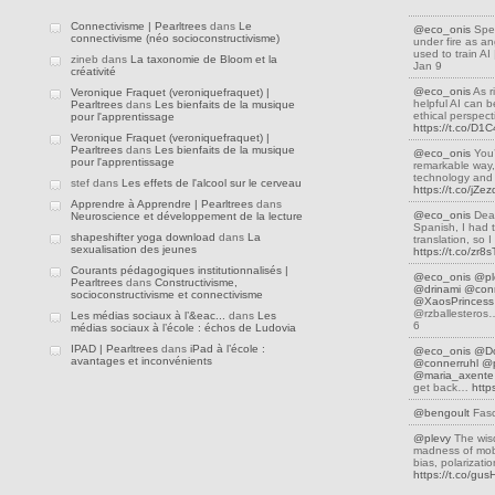
Connectivisme | Pearltrees
dans
Le
@eco_onis
Spea
connectivisme (néo socioconstructivisme)
under fire as an
used to train A
zineb dans
La taxonomie de Bloom et la
Jan 9
créativité
@eco_onis
As r
Veronique Fraquet (veroniquefraquet) |
helpful AI can be
Pearltrees
dans
Les bienfaits de la musique
ethical perspec
pour l'apprentissage
https://t.co/D
Veronique Fraquet (veroniquefraquet) |
Pearltrees
dans
Les bienfaits de la musique
@eco_onis
You’
pour l'apprentissage
remarkable way,
technology and 
stef dans
Les effets de l'alcool sur le cerveau
https://t.co/jZ
Apprendre à Apprendre | Pearltrees
dans
@eco_onis
Dear
Neuroscience et développement de la lecture
Spanish, I had 
shapeshifter yoga download
dans
La
translation, so
sexualisation des jeunes
https://t.co/zr8
Courants pédagogiques institutionnalisés |
@eco_onis
@pl
Pearltrees
dans
Constructivisme,
@drinami
@conn
socioconstructivisme et connectivisme
@XaosPrincess
@rzballestero
Les médias sociaux à l’&eac...
dans
Les
6
médias sociaux à l’école : échos de Ludovia
IPAD | Pearltrees
dans
iPad à l’école :
@eco_onis
@D
avantages et inconvénients
@connerruhl
@p
@maria_axente
get back…
http
@bengoult
Fasc
@plevy
The wis
madness of mobs
bias, polarizati
https://t.co/gu