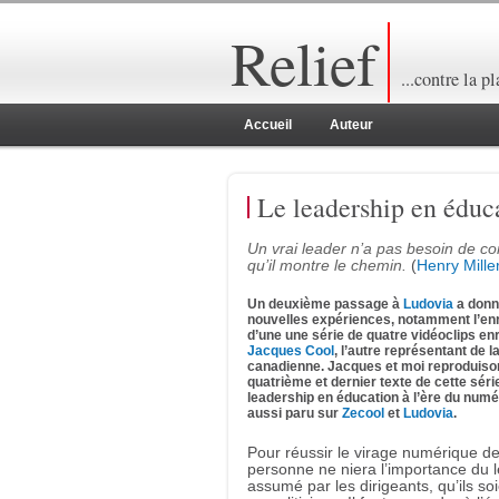
Relief
...contre la p
Accueil
Auteur
Le leadership en éduc
Un vrai leader n’a pas besoin de cond
qu’il montre le chemin.
(
Henry Mille
Un deuxième passage à
Ludovia
a donné
nouvelles expériences, notamment l’en
d’une une série de quatre vidéoclips en
Jacques Cool
, l’autre représentant de 
canadienne. Jacques et moi reproduison
quatrième et dernier texte de cette séri
leadership en éducation à l’ère du numér
aussi paru sur
Zecool
et
Ludovia
.
Pour réussir le virage numérique de
personne ne niera l’importance du 
assumé par les dirigeants, qu’ils so