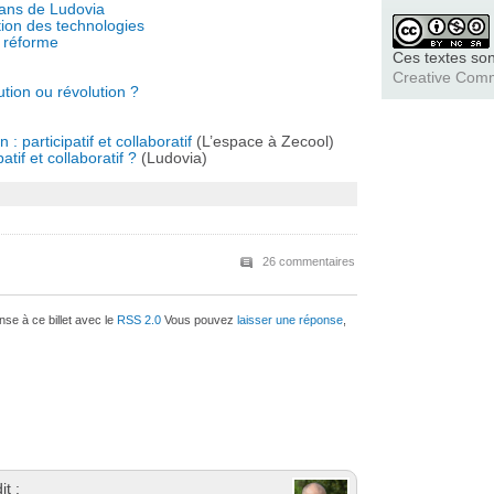
lans de Ludovia
tion des technologies
 réforme
Ces textes son
Creative Com
tion ou révolution ?
 participatif et collaboratif
(L’espace à Zecool)
tif et collaboratif ?
(Ludovia)
26 commentaires
se à ce billet avec le
RSS 2.0
Vous pouvez
laisser une réponse
,
it :