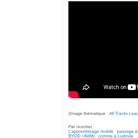
(Image thématique :
All Tracks Lea
Par ricochet :
L’apprentissage mobile : passage à
BYOD / AVAN : comme à Ludovia