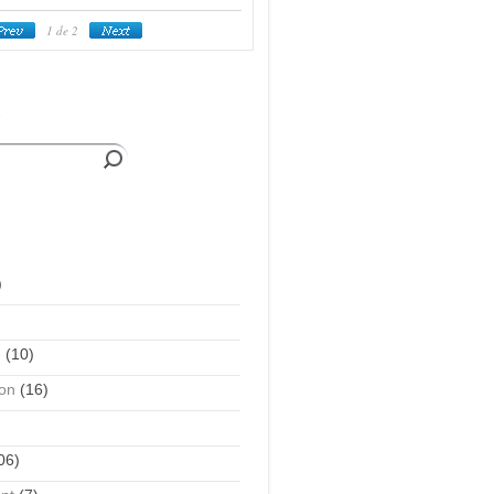
1
de 2
e
)
é
(10)
on
(16)
06)