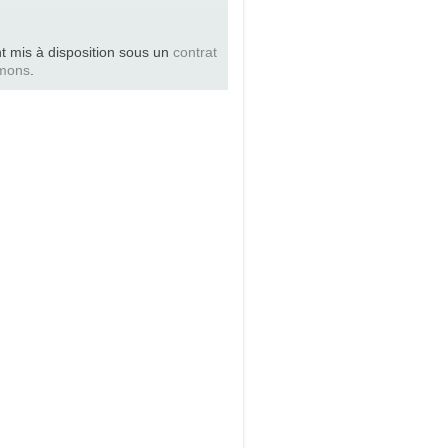
t mis à disposition sous un
contrat
mons
.