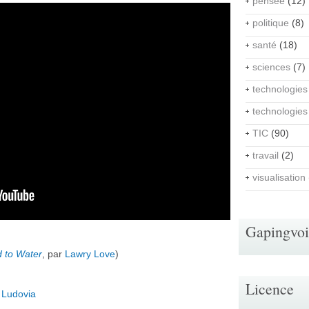
pensée
(12)
politique
(8)
santé
(18)
sciences
(7)
technologies
technologies
TIC
(90)
travail
(2)
visualisation
Gapingvo
d to Water
, par
Lawry Love
)
Licence
 Ludovia