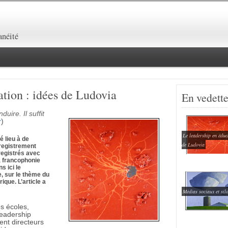
lanéité
ation : idées de Ludovia
En vedett
uire. Il suffit
r
)
Le leadership en éduc
 lieu à de
de Ludovia
registrement
registrés avec
la francophonie
s ici le
e, sur le thème du
ique. L’article a
Médias sociaux et sil
s écoles,
leadership
ient directeurs