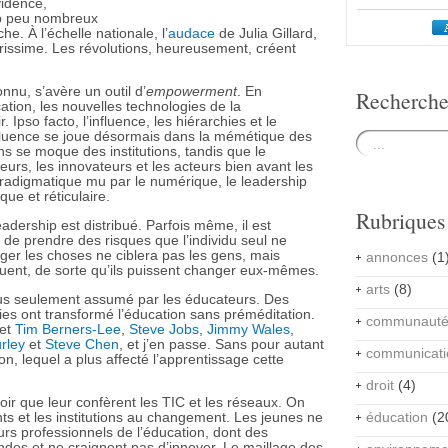
évidence,
op peu nombreux
e. À l’échelle nationale, l’
audace
de Julia Gillard,
rarissime. Les révolutions, heureusement, créent
nnu, s’avère un outil d’
empowerment
. En
Recherch
tion, les nouvelles technologies de la
 Ipso facto, l’influence, les hiérarchies et le
nfluence se joue désormais dans la mémétique des
ns se moque des institutions, tandis que le
urs, les innovateurs et les acteurs bien avant les
adigmatique mu par le numérique, le leadership
que et réticulaire.
Rubriques
adership est distribué. Parfois même, il est
 de prendre des risques que l’individu seul ne
nger les choses ne ciblera pas les gens, mais
annonces
(1
luent, de sorte qu’ils puissent changer eux-mêmes.
arts
(8)
lus seulement assumé par les éducateurs. Des
ies ont transformé l’éducation sans préméditation.
communaut
et
Tim Berners-Lee
,
Steve Jobs
,
Jimmy Wales
,
rley
et
Steve Chen
, et j’en passe. Sans pour autant
communicati
on, lequel a plus affecté l’apprentissage cette
droit
(4)
ir que leur confèrent les TIC et les réseaux. On
éducation
(2
ants et les institutions au changement. Les jeunes ne
rs professionnels de l’éducation, dont des
ndes et ne craignent pas d’innover. Le maillage des