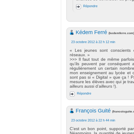
Répondre
Kédem Ferré
(
kedemferre.com
23 octobre 2012 à 22 h 12 min
« Les jeunes sont conscients 
réseaux. »
>>> Il faut tout de même parfois
qu’ils peuvent par conséquent a
régulièrement un certain nombre 
mon enseignement au lycée et co
sont pas si « Digital » que ça ! P
mesure les élèves avec qui je trav
ailleurs aussi d’ailleurs !).
Répondre
François Guité
(
francoisguite
23 octobre 2012 à 22 h 44 min
C’est un bon point, supporté par
Néanmoins, la quantité de jeunes