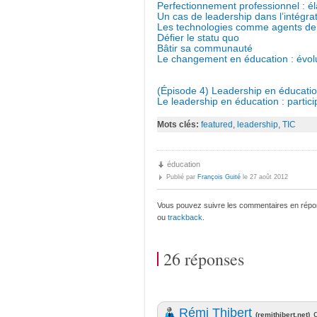
Perfectionnement professionnel : é
Un cas de leadership dans l’intégra
Les technologies comme agents de
Défier le statu quo
Bâtir sa communauté
Le changement en éducation : évolu
(Épisode 4) Leadership en éducation :
Le leadership en éducation : participa
Mots clés:
featured
,
leadership
,
TIC
éducation
Publié par
François Guité
le 27 août 2012
Vous pouvez suivre les commentaires en répon
ou
trackback
.
26 réponses
Rémi Thibert
d
(
remithibert.net
)