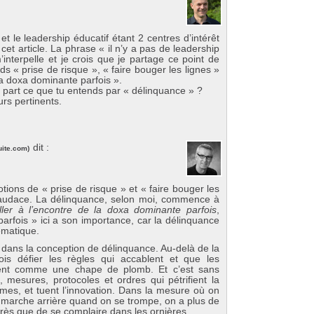
et le leadership éducatif étant 2 centres d’intérêt
cet article. La phrase « il n’y a pas de leadership
interpelle et je crois que je partage ce point de
s « prise de risque », « faire bouger les lignes »
la doxa dominante parfois ».
a part ce que tu entends par « délinquance » ?
urs pertinents.
dit :
uite.com
)
ions de « prise de risque » et « faire bouger les
l’audace. La délinquance, selon moi, commence à
ller à l’encontre de la doxa dominante parfois
,
parfois » ici a son importance, car la délinquance
tématique.
 dans la conception de délinquance. Au-delà de la
fois défier les règles qui accablent et que les
sent comme une chape de plomb. Et c’est sans
, mesures, protocoles et ordres qui pétrifient la
tèmes, et tuent l’innovation. Dans la mesure où on
ire marche arrière quand on se trompe, on a plus de
rès que de se complaire dans les ornières.