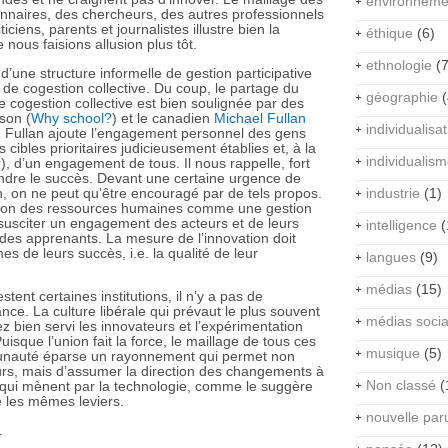
environneme
onnaires, des chercheurs, des autres professionnels
ticiens, parents et journalistes illustre bien la
éthique
(6)
e nous faisions allusion plus tôt.
ethnologie
(7
’une structure informelle de gestion participative
r de cogestion collective. Du coup, le partage du
géographie
(
e cogestion collective est bien soulignée par des
dson (
Why school?
) et le canadien
Michael Fullan
individualisa
n, Fullan ajoute l’engagement personnel des gens
s cibles prioritaires judicieusement établies et, à la
individualis
), d’un engagement de tous. Il nous rappelle, fort
dre le succès. Devant une certaine urgence de
, on ne peut qu’être encouragé par de tels propos.
industrie
(1)
stion des ressources humaines comme une gestion
usciter un engagement des acteurs et de leurs
intelligence
(
t des apprenants. La mesure de l’innovation doit
s de leurs succès, i.e. la qualité de leur
langues
(9)
médias
(15)
tent certaines institutions, il n’y a pas de
ce. La culture libérale qui prévaut le plus souvent
médias soci
 bien servi les innovateurs et l’expérimentation
sque l’union fait la force, le maillage de tous ces
musique
(5)
munauté éparse un rayonnement qui permet non
urs, mais d’assumer la direction des changements à
Non classé
(
x qui mènent par la technologie, comme le suggère
e les mêmes leviers.
nouvelle par
.