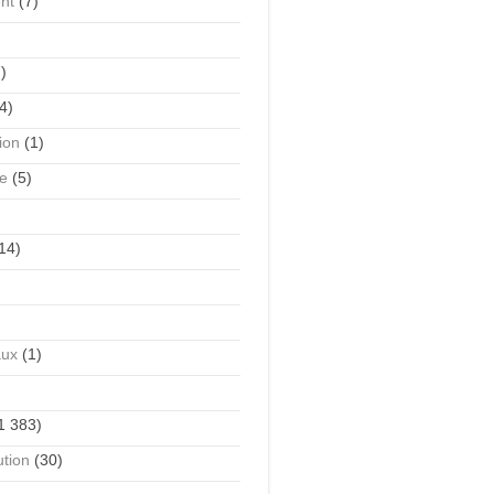
nt
(7)
)
4)
tion
(1)
me
(5)
14)
aux
(1)
1 383)
ution
(30)