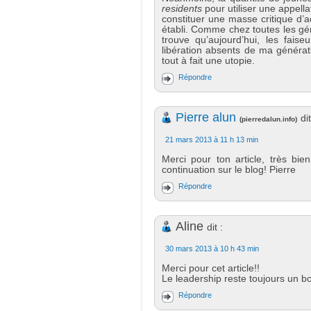
residents
pour utiliser une appell
constituer une masse critique d’ac
établi. Comme chez toutes les géné
trouve qu’aujourd’hui, les fais
libération absents de ma générat
tout à fait une utopie.
Répondre
Pierre alun
dit
(
pierredalun.info
)
21 mars 2013 à 11 h 13 min
Merci pour ton article, très bien
continuation sur le blog! Pierre
Répondre
Aline
dit :
30 mars 2013 à 10 h 43 min
Merci pour cet article!!
Le leadership reste toujours un bo
Répondre