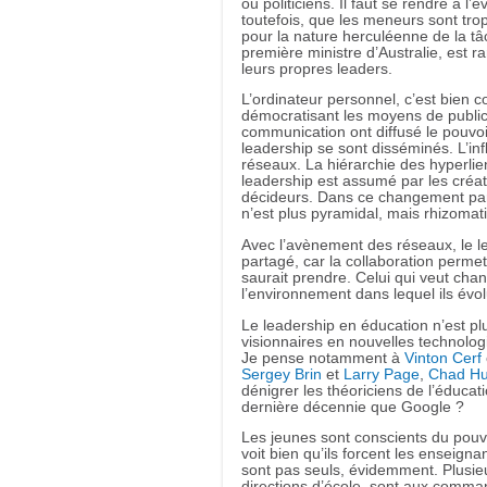
ou politiciens. Il faut se rendre à l’
toutefois, que les meneurs sont tr
pour la nature herculéenne de la tâch
première ministre d’Australie, est 
leurs propres leaders.
L’ordinateur personnel, c’est bien co
démocratisant les moyens de publica
communication ont diffusé le pouvoir.
leadership se sont disséminés. L’i
réseaux. La hiérarchie des hyperlie
leadership est assumé par les créate
décideurs. Dans ce changement par
n’est plus pyramidal, mais rhizomati
Avec l’avènement des réseaux, le le
partagé, car la collaboration permet
saurait prendre. Celui qui veut cha
l’environnement dans lequel ils évo
Le leadership en éducation n’est p
visionnaires en nouvelles technolog
Je pense notamment à
Vinton Cerf
Sergey Brin
et
Larry Page
,
Chad Hu
dénigrer les théoriciens de l’éducati
dernière décennie que Google ?
Les jeunes sont conscients du pouvo
voit bien qu’ils forcent les enseign
sont pas seuls, évidemment. Plusieu
directions d’école, sont aux comma