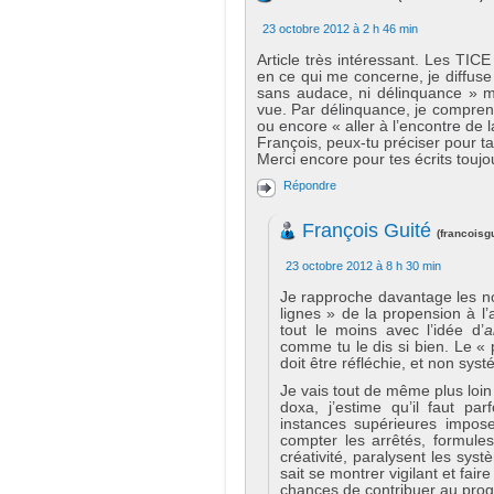
23 octobre 2012 à 2 h 46 min
Article très intéressant. Les TICE 
en ce qui me concerne, je diffuse 
sans audace, ni délinquance » m’
vue. Par délinquance, je comprend
ou encore « aller à l’encontre de 
François, peux-tu préciser pour t
Merci encore pour tes écrits toujo
Répondre
François Guité
(
francoisg
23 octobre 2012 à 8 h 30 min
Je rapproche davantage les not
lignes » de la propension à 
tout le moins avec l’idée d’
a
comme tu le dis si bien. Le « 
doit être réfléchie, et non sys
Je vais tout de même plus loin
doxa, j’estime qu’il faut par
instances supérieures impo
compter les arrêtés, formules
créativité, paralysent les sys
sait se montrer vigilant et fa
chances de contribuer au prog