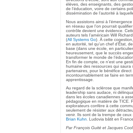
élèves, des enseignants, des gesti
de l’éducation, voire de certains poli
dissémination de l’autorité à laquell
Nous assistons ainsi à l’émergence d
en réseau que l’on pourrait qualifie
contrôle devient une évidence. Cett
auteurs tels l’américain Will Richar
(
All Systems Go
). À cette cogestio
en autorité, tel qu’un chef d’État, de
base (dans une école, en particulier
heureusement, que le succès engen
transformer le monde de l’éducation
En fin de compte, ce n’est une ge
humaine des ressources qui saura s
partenaires, pour le bénéfice direc
incontournablement se faire en terme
apprentissage.
Au regard de la sclérose que manifes
leadership sans audace, ni délinquan
dans les écoles canadiennes a assez
pédagogique en matière de TICE. Pui
explorateurs confère à cette com
seulement de résister aux détracte
venir. Ils sont de la trempe de ceu
Brian Kuhn
. Ludovia bâtit en Franc
Par François Guité et Jacques Cool