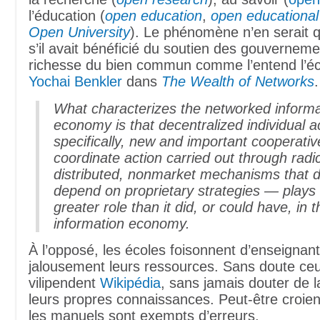
l’éducation (
open education
,
open educational
Open University
). Le phénomène n’en serait 
s’il avait bénéficié du soutien des gouvernemen
richesse du bien commun comme l’entend l’é
Yochai Benkler
dans
The Wealth of Networks
.
What characterizes the networked informa
economy is that decentralized individual 
specifically, new and important cooperati
coordinate action carried out through radic
distributed, nonmarket mechanisms that d
depend on proprietary strategies — play
greater role than it did, or could have, in t
information economy.
À l’opposé, les écoles foisonnent d’enseignan
jalousement leurs ressources. Sans doute ce
vilipendent
Wikipédia
, sans jamais douter de la
leurs propres connaissances. Peut-être croient
les manuels sont exempts d’erreurs.