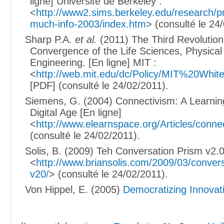
ligne] Université de Berkeley :
<
http://www2.sims.berkeley.edu/research/p
much-info-2003/index.htm
> (consulté le 24
Sharp P.A.
et al.
(2011) The Third Revolution
Convergence of the Life Sciences, Physical
Engineering. [En ligne] MIT :
<
http://web.mit.edu/dc/Policy/MIT%20W
[PDF] (consulté le 24/02/2011).
Siemens, G. (2004) Connectivism: A Learnin
Digital Age [En ligne]
<
http://www.elearnspace.org/Articles/conne
(consulté le 24/02/2011).
Solis, B. (2009) Teh Conversation Prism v2.0
<
http://www.briansolis.com/2009/03/convers
v20/
> (consulté le 24/02/2011).
Von Hippel, E. (2005)
Democratizing Innovat