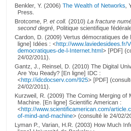
Benkler, Y. (2006)
The Wealth of Networks
, 
Press.
Brotcome, P.
et coll.
(2010)
La fracture numé
second degré
, Politique scientifique fédéral
Cardon, D. (2009) Vertus démocratiques de l
ligne] Idées : <
http://www.laviedesidees.fr/V
democratiques-de-l-Internet.html
> [PDF] (c
24/02/2011).
Gantz, J., Reinsel, D. (2010) The Digital Un
Are You Ready? [En ligne] IDC :
<
http://idcdocserv.com/925
> [PDF] (consult
24/02/2011).
Kurzweil, R. (2009) The Coming Merging of 
Machine. [En ligne] Scientific American :
<
http://www.scientificamerican.com/article
of-mind-and-machine
> (consulté le 24/02/2
Lyman P., Varian, H.R. (2003) How Much Inf