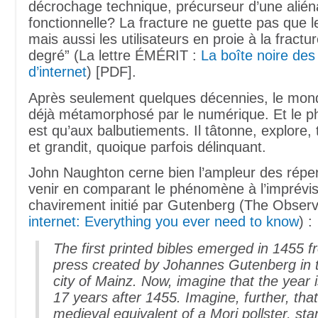
décrochage technique, précurseur d’une alién
fonctionnelle? La fracture ne guette pas que le
mais aussi les utilisateurs en proie à la fract
degré” (La lettre ÉMÉRIT :
La boîte noire de
d’internet
) [PDF].
Après seulement quelques décennies, le mon
déjà métamorphosé par le numérique. Et le 
est qu’aux balbutiements. Il tâtonne, explore, ti
et grandit, quoique parfois délinquant.
John Naughton cerne bien l’ampleur des répe
venir en comparant le phénomène à l’imprévisi
chavirement initié par Gutenberg (The Obser
internet: Everything you ever need to know
) :
The first printed bibles emerged in 1455 f
press created by Johannes Gutenberg in
city of Mainz. Now, imagine that the year 
17 years after 1455. Imagine, further, that
medieval equivalent of a Mori pollster, st