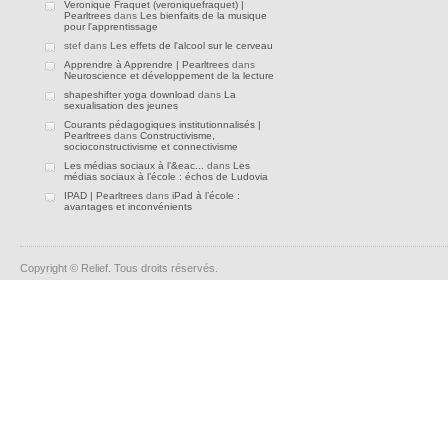
Veronique Fraquet (veroniquefraquet) |
Pearltrees
dans
Les bienfaits de la musique
pour l'apprentissage
stef dans
Les effets de l'alcool sur le cerveau
Apprendre à Apprendre | Pearltrees
dans
Neuroscience et développement de la lecture
shapeshifter yoga download
dans
La
sexualisation des jeunes
Courants pédagogiques institutionnalisés |
Pearltrees
dans
Constructivisme,
socioconstructivisme et connectivisme
Les médias sociaux à l’&eac...
dans
Les
médias sociaux à l’école : échos de Ludovia
IPAD | Pearltrees
dans
iPad à l’école :
avantages et inconvénients
Copyright © Relief. Tous droits réservés.