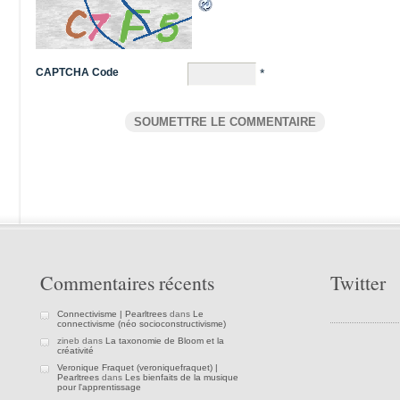
CAPTCHA Code
*
Commentaires récents
Twitter
Connectivisme | Pearltrees
dans
Le
connectivisme (néo socioconstructivisme)
zineb dans
La taxonomie de Bloom et la
créativité
Veronique Fraquet (veroniquefraquet) |
Pearltrees
dans
Les bienfaits de la musique
pour l'apprentissage