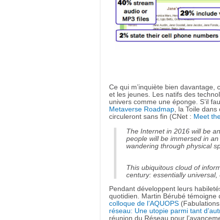
Ce qui m’inquiète bien davantage, c
et les jeunes. Les natifs des techno
univers comme une éponge. S’il faut 
Metaverse Roadmap
, la Toile dans
circuleront sans fin (CNet :
Meet the
The Internet in 2016 will be 
people will be immersed in an 
wandering through physical spa
This ubiquitous cloud of informa
century: essentially universal
Pendant développent leurs habileté
quotidien. Martin Bérubé témoigne
colloque de l’AQUOPS
(Fabulations
réseau: Une utopie parmi tant d’aut
réunion du Réseau pour l’avanceme