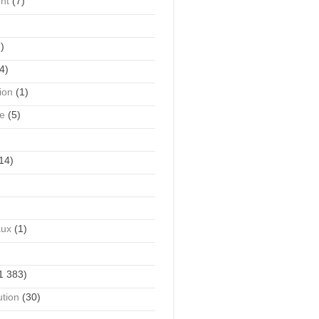
nt
(7)
)
4)
tion
(1)
me
(5)
14)
aux
(1)
1 383)
ution
(30)