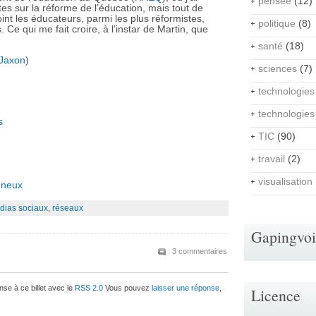
pensée
(12)
tes sur la réforme de l’éducation, mais tout de
nt les éducateurs, parmi les plus réformistes,
politique
(8)
 Ce qui me fait croire, à l’instar de Martin, que
santé
(18)
Jaxon
)
sciences
(7)
technologies
technologies
s
TIC
(90)
travail
(2)
visualisation
gneux
dias sociaux
,
réseaux
Gapingvo
3 commentaires
se à ce billet avec le
RSS 2.0
Vous pouvez
laisser une réponse
,
Licence