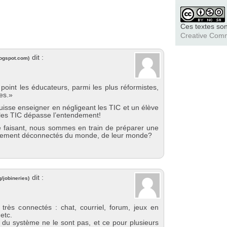
Ces textes son
Creative Com
dit :
logspot.com
)
 point les éducateurs, parmi les plus réformistes,
es.»
puisse enseigner en négligeant les TIC et un élève
r les TIC dépasse l’entendement!
 faisant, nous sommes en train de préparer une
tement déconnectés du monde, de leur monde?
dit :
g/jobineries
)
très connectés : chat, courriel, forum, jeux en
etc.
s du système ne le sont pas, et ce pour plusieurs