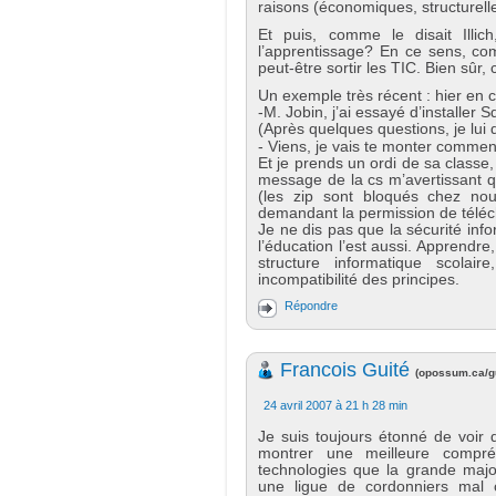
raisons (économiques, structurelles
Et puis, comme le disait Illic
l’apprentissage? En ce sens, com
peut-être sortir les TIC. Bien sûr,
Un exemple très récent : hier en 
-M. Jobin, j’ai essayé d’installer
(Après quelques questions, je lui 
- Viens, je vais te monter commen
Et je prends un ordi de sa classe
message de la cs m’avertissant que
(les zip sont bloqués chez nous
demandant la permission de téléch
Je ne dis pas que la sécurité inf
l’éducation l’est aussi. Apprendre
structure informatique scola
incompatibilité des principes.
Répondre
Francois Guité
(
opossum.ca/gu
24 avril 2007 à 21 h 28 min
Je suis toujours étonné de voir 
montrer une meilleure compré
technologies que la grande major
une ligue de cordonniers mal c