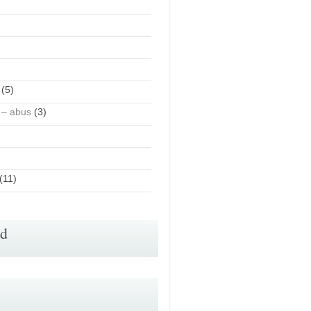
(5)
 – abus
(3)
(11)
id