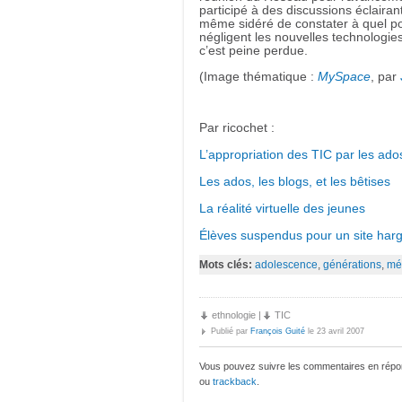
participé à des discussions éclairan
même sidéré de constater à quel poi
négligent les nouvelles technologies.
c’est peine perdue.
(Image thématique :
MySpace
, par
Par ricochet :
L’appropriation des TIC par les ado
Les ados, les blogs, et les bêtises
La réalité virtuelle des jeunes
Élèves suspendus pour un site har
Mots clés:
adolescence
,
générations
,
mé
ethnologie
|
TIC
Publié par
François Guité
le 23 avril 2007
Vous pouvez suivre les commentaires en répon
ou
trackback
.