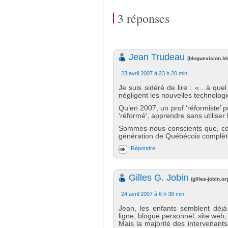
3 réponses
Jean Trudeau
(
bloguevision.b
23 avril 2007 à 23 h 20 min
Je suis sidéré de lire : «…à quel
négligent les nouvelles technologi
Qu’en 2007, un prof ‘réformiste’ 
‘réformé’, apprendre sans utilise
Sommes-nous conscients que, ce
génération de Québécois complè
Répondre
Gilles G. Jobin
(
gilles-jobin.or
24 avril 2007 à 6 h 38 min
Jean, les enfants semblent déjà 
ligne, blogue personnel, site web, 
Mais la majorité des intervenant