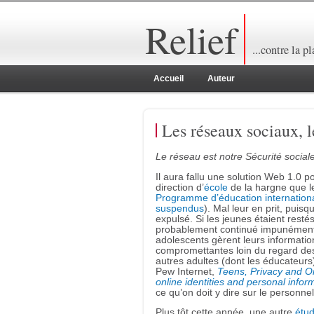
Relief
...contre la p
Accueil
Auteur
Les réseaux sociaux, le
Le réseau est notre Sécurité sociale
Il aura fallu une solution Web 1.0 p
direction d’
école
de la hargne que l
Programme d’éducation internation
suspendus
). Mal leur en prit, puisq
expulsé. Si les jeunes étaient resté
probablement continué impunément.
adolescents gèrent leurs informatio
compromettantes loin du regard des
autres adultes (dont les éducateurs
Pew Internet,
Teens, Privacy and O
online identities and personal info
ce qu’on doit y dire sur le personne
Plus tôt cette année, une autre
étu