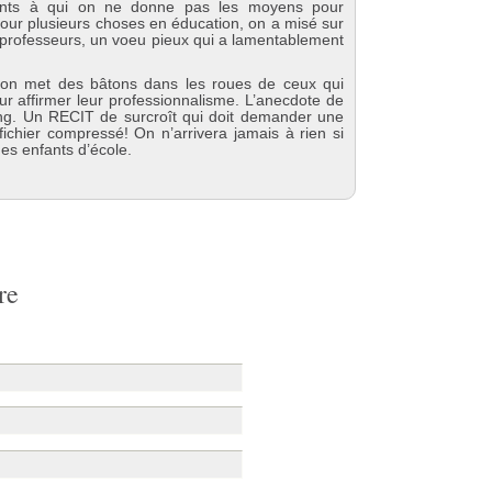
nants à qui on ne donne pas les moyens pour
pour plusieurs choses en éducation, on a misé sur
s professeurs, un voeu pieux qui a lamentablement
, on met des bâtons dans les roues de ceux qui
ur affirmer leur professionnalisme. L’anecdote de
 long. Un RECIT de surcroît qui doit demander une
fichier compressé! On n’arrivera jamais à rien si
es enfants d’école.
re