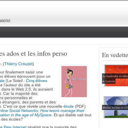
lanéité
s ados et les infos perso
En vedett
.
(
Thierry Crouzet
)
our finalement saisir une
Le leadership en éduc
es élèves éprouvent pour un
ale
(Le Soleil :
Cinq élèves
de Ludovia
ue l’auteur du site a été
s dans le Web 2.0, ils auraient
 Car la majorité des
ns personnelles et
 étrangers, des parents et des
). C’est ce que révèle une nouvelle
étude
(PDF)
Médias sociaux et sil
nline Social Networks: How teens manage their
rmation in the age of MySpace
. Et qui diable sait tout
l des écoles?
de
Pew Internet
révélait que la majorité des