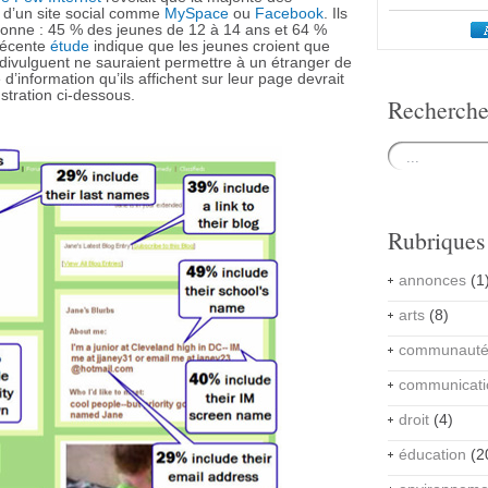
 d’un site social comme
MySpace
ou
Facebook
. Ils
onne : 45 % des jeunes de 12 à 14 ans et 64 %
 récente
étude
indique que les jeunes croient que
s divulguent ne sauraient permettre à un étranger de
 d’information qu’ils affichent sur leur page devrait
ustration ci-dessous.
Recherch
Rubriques
annonces
(1
arts
(8)
communaut
communicati
droit
(4)
éducation
(2