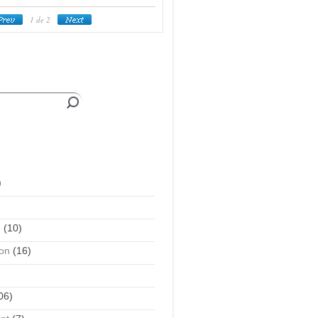
1
de 2
e
)
é
(10)
on
(16)
06)