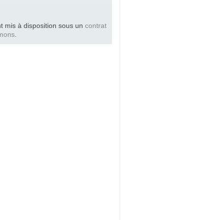
t mis à disposition sous un
contrat
mons
.