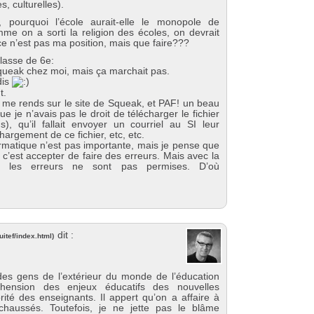
, culturelles).
h, pourquoi l’école aurait-elle le monopole de
me on a sorti la religion des écoles, on devrait
 ce n’est pas ma position, mais que faire???
classe de 6e:
 Squeak chez moi, mais ça marchait pas.
dis
t.
, me rends sur le site de Squeak, et PAF! un beau
 je n’avais pas le droit de télécharger le fichier
), qu’il fallait envoyer un courriel au SI leur
argement de ce fichier, etc, etc.
ormatique n’est pas importante, mais je pense que
, c’est accepter de faire des erreurs. Mais avec la
ire, les erreurs ne sont pas permises. D’où
dit :
itef/index.html
)
des gens de l’extérieur du monde de l’éducation
hension des enjeux éducatifs des nouvelles
ité des enseignants. Il appert qu’on a affaire à
haussés. Toutefois, je ne jette pas le blâme