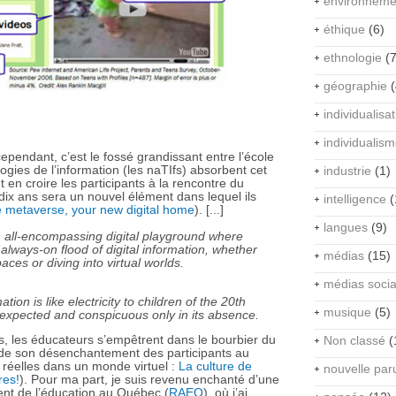
environneme
éthique
(6)
ethnologie
(7
géographie
(
individualisa
individualis
ependant, c’est le fossé grandissant entre l’école
logies de l’information (les naTIfs) absorbent cet
industrie
(1)
en croire les participants à la rencontre du
 dix ans sera un nouvel élément dans lequel ils
intelligence
(
 metaverse, your new digital home
). [...]
langues
(9)
an all-encompassing digital playground where
always-on flood of digital information, whether
médias
(15)
ces or diving into virtual worlds.
médias soci
tion is like electricity to children of the 20th
musique
(5)
, expected and conspicuous only in its absence.
s, les éducateurs s’empêtrent dans le bourbier du
Non classé
(
 de son désenchantement des participants au
 réelles dans un monde virtuel :
La culture de
nouvelle par
res!
). Pour ma part, je suis revenu enchanté d’une
nt de l’éducation au Québec (
RAEQ
), où j’ai