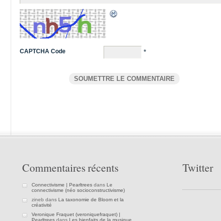
CAPTCHA Code
*
Commentaires récents
Twitter
Connectivisme | Pearltrees
dans
Le
connectivisme (néo socioconstructivisme)
zineb dans
La taxonomie de Bloom et la
créativité
Veronique Fraquet (veroniquefraquet) |
Pearltrees
dans
Les bienfaits de la musique