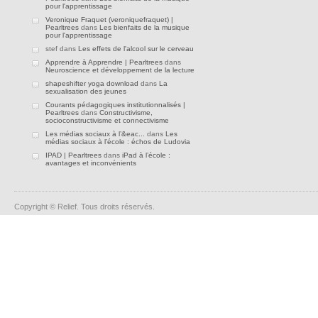
pour l'apprentissage
Veronique Fraquet (veroniquefraquet) |
Pearltrees
dans
Les bienfaits de la musique
pour l'apprentissage
stef dans
Les effets de l'alcool sur le cerveau
Apprendre à Apprendre | Pearltrees
dans
Neuroscience et développement de la lecture
shapeshifter yoga download
dans
La
sexualisation des jeunes
Courants pédagogiques institutionnalisés |
Pearltrees
dans
Constructivisme,
socioconstructivisme et connectivisme
Les médias sociaux à l’&eac...
dans
Les
médias sociaux à l’école : échos de Ludovia
IPAD | Pearltrees
dans
iPad à l’école :
avantages et inconvénients
Copyright © Relief. Tous droits réservés.