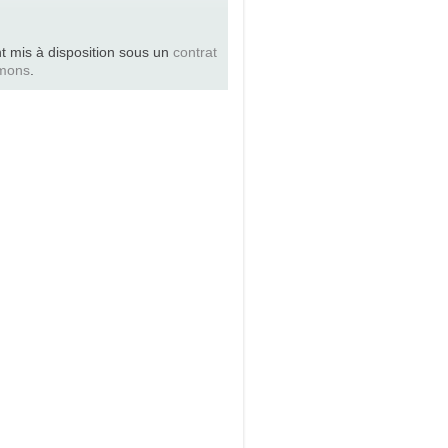
t mis à disposition sous un
contrat
mons
.