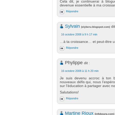
Cela dit, je continuerai à blogu
devenue essentielle à ma croissa
Répondre
Sylvain
dit
(
slyberu.blogspot.com
)
16 octobre 2008 à 9 h 17 min
…à ta croissance… et peut-être un
Répondre
Phylippe
dit :
16 octobre 2008 à 11 h 20 min
Je suis devenu accroc à ton 
nouveaux défis qui, nous l’espéron
sur l’éducation à partager avec n
Salutations!
Répondre
Martine Rioux
(
infobourg.com
)