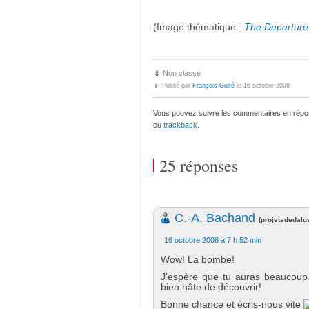
(Image thématique :
The Departure 
Non classé
Publié par
François Guité
le 16 octobre 2008
Vous pouvez suivre les commentaires en répon
ou
trackback
.
25 réponses
C.-A. Bachand
(
projetsdedalu
16 octobre 2008 à 7 h 52 min
Wow! La bombe!
J’espère que tu auras beaucoup d
bien hâte de découvrir!
Bonne chance et écris-nous vite