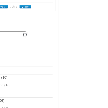
1
de 2
e
)
é
(10)
on
(16)
06)