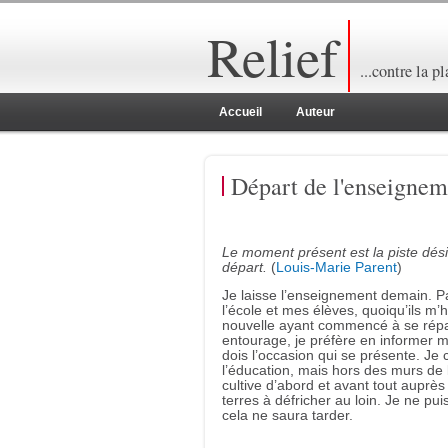
Relief
...contre la p
Accueil
Auteur
Départ de l'enseignem
Le moment présent est la piste dés
départ.
(
Louis-Marie Parent
)
Je laisse l’enseignement demain. Par
l’école et mes élèves, quoiqu’ils m’
nouvelle ayant commencé à se ré
entourage, je préfère en informer m
dois l’occasion qui se présente. Je 
l’éducation, mais hors des murs de l
cultive d’abord et avant tout auprès
terres à défricher au loin. Je ne pui
cela ne saura tarder.