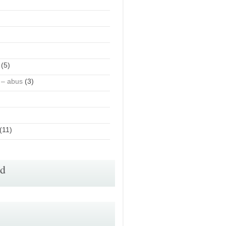
(5)
 – abus
(3)
(11)
id