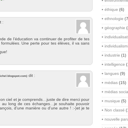
environneme
éthique
(6)
ethnologie
(7
t :
géographie
(
individualisa
 de l’éducation va continuer de profiter de tes
n formulées. Une perte pour tes élèves, il va sans
individualis
gue!
industrie
(1)
intelligence
(
langues
(9)
dit :
ichel.blogspot.com
)
médias
(15)
médias soci
on ciel et je comprends…juste de dire merci pour
musique
(5)
ut au long de ces échanges…je souhaite pouvoir
ançois, d’une manière ou d’une autre ! :-)et je te
Non classé
(
nouvelle par