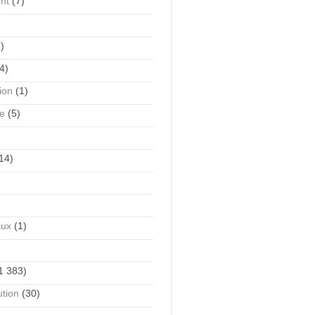
nt
(7)
)
4)
tion
(1)
me
(5)
14)
aux
(1)
1 383)
ution
(30)