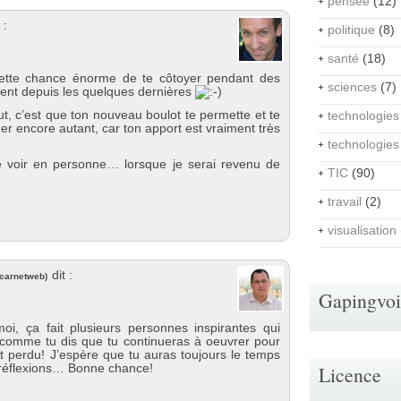
pensée
(12)
 :
politique
(8)
santé
(18)
cette chance énorme de te côtoyer pendant des
sciences
(7)
ment depuis les quelques dernières
t, c’est que ton nouveau boulot te permette et te
technologies
r encore autant, car ton apport est vraiment très
…
technologies
te voir en personne… lorsque je serai revenu de
TIC
(90)
travail
(2)
visualisation
dit :
/carnetweb
)
Gapingvo
oi, ça fait plusieurs personnes inspirantes qui
s comme tu dis que tu continueras à oeuvrer pour
ut perdu! J’espère que tu auras toujours le temps
t réflexions… Bonne chance!
Licence