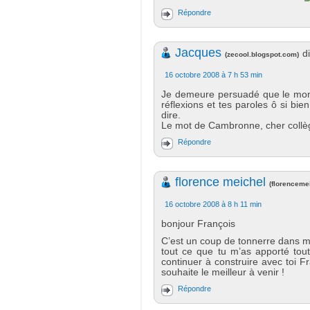
Répondre
Jacques
di
(
zecool.blogspot.com
)
16 octobre 2008 à 7 h 53 min
Je demeure persuadé que le monde
réflexions et tes paroles ô si bie
dire.
Le mot de Cambronne, cher collè
Répondre
florence meichel
(
florenceme
16 octobre 2008 à 8 h 11 min
bonjour François
C’est un coup de tonnerre dans m
tout ce que tu m’as apporté to
continuer à construire avec toi Fr
souhaite le meilleur à venir !
Répondre