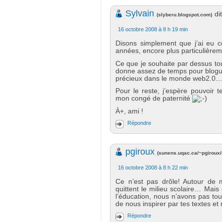
Sylvain
dit
(
slyberu.blogspot.com
)
16 octobre 2008 à 8 h 19 min
Disons simplement que j’ai eu 
années, encore plus particulière
Ce que je souhaite par dessus tou
donne assez de temps pour blogue
précieux dans le monde web2.0
Pour le reste, j’espère pouvoir 
mon congé de paternité
À+, ami !
Répondre
pgiroux
(
sunens.uqac.ca/~pgiroux
16 octobre 2008 à 8 h 22 min
Ce n’est pas drôle! Autour de m
quittent le milieu scolaire… Mai
l’éducation, nous n’avons pas to
de nous inspirer par tes textes e
Répondre