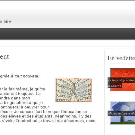
lanéité
ent
En vedett
ignée à tout nouveau
Le leadership en éduc
de Ludovia
 le fait même, je quitte
habiteront toujours. La
pandre dans mon
a blogosphère à qui je
continuerai à oeuvrer pour
’école. Je conçois fort bien que l’éducation se
Médias sociaux et sil
 des élèves et des étudiants; néanmoins, il y des
s révéler l’endroit où je travaillerai désormais, mais