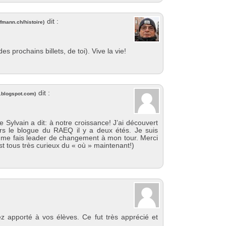
dit :
fmann.ch/histoire
)
s prochains billets, de toi). Vive la vie!
dit :
e.blogspot.com
)
 Sylvain a dit: à notre croissance! J’ai découvert
rs le blogue du RAEQ il y a deux étés. Je suis
e me fais leader de changement à mon tour. Merci
est tous très curieux du « où » maintenant!)
z apporté à vos élèves. Ce fut très apprécié et