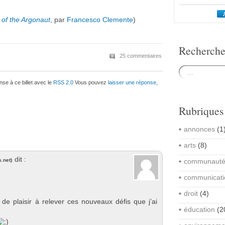
of the Argonaut
, par
Francesco Clemente
)
Recherch
25 commentaires
se à ce billet avec le
RSS 2.0
Vous pouvez
laisser une réponse
,
Rubriques
annonces
(1
arts
(8)
dit :
s.net
)
communaut
communicati
droit
(4)
e plaisir à relever ces nouveaux défis que j’ai
éducation
(2