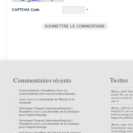
CAPTCHA Code
*
Commentaires récents
Twitter
Connectivisme | Pearltrees
dans
Le
@eco_onis
Spea
connectivisme (néo socioconstructivisme)
under fire as an
used to train A
zineb dans
La taxonomie de Bloom et la
Jan 9
créativité
@eco_onis
As r
Veronique Fraquet (veroniquefraquet) |
helpful AI can be
Pearltrees
dans
Les bienfaits de la musique
ethical perspec
pour l'apprentissage
https://t.co/D
Veronique Fraquet (veroniquefraquet) |
Pearltrees
dans
Les bienfaits de la musique
@eco_onis
You’
pour l'apprentissage
remarkable way,
technology and 
stef dans
Les effets de l'alcool sur le cerveau