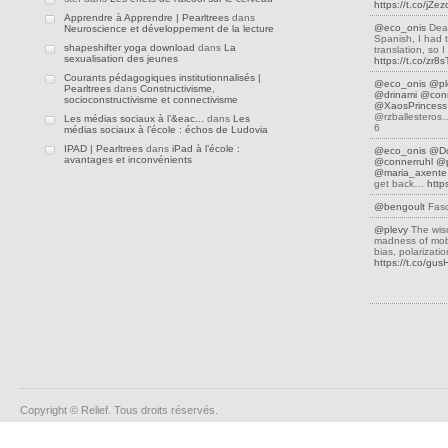
https://t.co/jZ
Apprendre à Apprendre | Pearltrees
dans
@eco_onis
Dear
Neuroscience et développement de la lecture
Spanish, I had 
shapeshifter yoga download
dans
La
translation, so
sexualisation des jeunes
https://t.co/zr8
Courants pédagogiques institutionnalisés |
@eco_onis
@pl
Pearltrees
dans
Constructivisme,
@drinami
@conn
socioconstructivisme et connectivisme
@XaosPrincess
@rzballestero
Les médias sociaux à l’&eac...
dans
Les
6
médias sociaux à l’école : échos de Ludovia
IPAD | Pearltrees
dans
iPad à l’école :
@eco_onis
@D
avantages et inconvénients
@connerruhl
@p
@maria_axente
get back…
http
@bengoult
Fasc
@plevy
The wis
madness of mobs
bias, polarizati
https://t.co/gu
Copyright © Relief. Tous droits réservés.