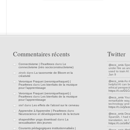
Commentaires récents
Twitter
Connectivisme | Pearltrees
dans
Le
@eco_onis
Spea
connectivisme (néo socioconstructivisme)
under fire as an
used to train A
zineb dans
La taxonomie de Bloom et la
Jan 9
créativité
@eco_onis
As r
Veronique Fraquet (veroniquefraquet) |
helpful AI can be
Pearltrees
dans
Les bienfaits de la musique
ethical perspec
pour l'apprentissage
https://t.co/D
Veronique Fraquet (veroniquefraquet) |
Pearltrees
dans
Les bienfaits de la musique
@eco_onis
You’
pour l'apprentissage
remarkable way,
technology and 
stef dans
Les effets de l'alcool sur le cerveau
https://t.co/jZ
Apprendre à Apprendre | Pearltrees
dans
@eco_onis
Dear
Neuroscience et développement de la lecture
Spanish, I had 
shapeshifter yoga download
dans
La
translation, so
sexualisation des jeunes
https://t.co/zr8
Courants pédagogiques institutionnalisés |
@eco_onis
@pl