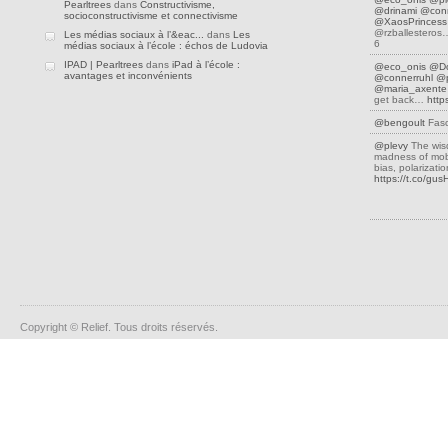
Pearltrees
dans
Constructivisme,
@drinami
@conn
socioconstructivisme et connectivisme
@XaosPrincess
@rzballestero
Les médias sociaux à l’&eac...
dans
Les
6
médias sociaux à l’école : échos de Ludovia
IPAD | Pearltrees
dans
iPad à l’école :
@eco_onis
@D
avantages et inconvénients
@connerruhl
@p
@maria_axente
get back…
http
@bengoult
Fasc
@plevy
The wis
madness of mobs
bias, polarizati
https://t.co/gu
Copyright © Relief. Tous droits réservés.