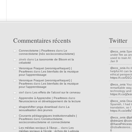
Commentaires récents
Twitter
Connectivisme | Pearltrees
dans
Le
@eco_onis
Spea
connectivisme (néo socioconstructivisme)
under fire as an
used to train A
zineb dans
La taxonomie de Bloom et la
Jan 9
créativité
@eco_onis
As r
Veronique Fraquet (veroniquefraquet) |
helpful AI can be
Pearltrees
dans
Les bienfaits de la musique
ethical perspec
pour l'apprentissage
https://t.co/D
Veronique Fraquet (veroniquefraquet) |
Pearltrees
dans
Les bienfaits de la musique
@eco_onis
You’
pour l'apprentissage
remarkable way,
technology and 
stef dans
Les effets de l'alcool sur le cerveau
https://t.co/jZ
Apprendre à Apprendre | Pearltrees
dans
@eco_onis
Dear
Neuroscience et développement de la lecture
Spanish, I had 
shapeshifter yoga download
dans
La
translation, so
sexualisation des jeunes
https://t.co/zr8
Courants pédagogiques institutionnalisés |
@eco_onis
@pl
Pearltrees
dans
Constructivisme,
@drinami
@conn
socioconstructivisme et connectivisme
@XaosPrincess
@rzballestero
Les médias sociaux à l’&eac...
dans
Les
6
médias sociaux à l’école : échos de Ludovia