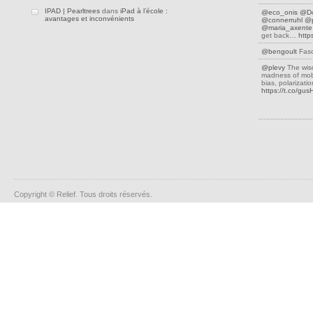
IPAD | Pearltrees
dans
iPad à l’école :
@eco_onis
@D
avantages et inconvénients
@connerruhl
@p
@maria_axente
get back…
http
@bengoult
Fasc
@plevy
The wis
madness of mobs
bias, polarizati
https://t.co/gu
Copyright © Relief. Tous droits réservés.