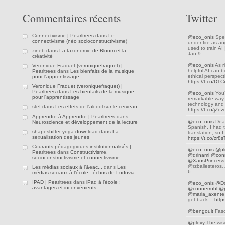
Commentaires récents
Twitter
Connectivisme | Pearltrees
dans
Le
@eco_onis
Spea
connectivisme (néo socioconstructivisme)
under fire as an
used to train A
zineb dans
La taxonomie de Bloom et la
Jan 9
créativité
@eco_onis
As r
Veronique Fraquet (veroniquefraquet) |
helpful AI can be
Pearltrees
dans
Les bienfaits de la musique
ethical perspec
pour l'apprentissage
https://t.co/D
Veronique Fraquet (veroniquefraquet) |
Pearltrees
dans
Les bienfaits de la musique
@eco_onis
You’
pour l'apprentissage
remarkable way,
technology and 
stef dans
Les effets de l'alcool sur le cerveau
https://t.co/jZ
Apprendre à Apprendre | Pearltrees
dans
@eco_onis
Dear
Neuroscience et développement de la lecture
Spanish, I had 
shapeshifter yoga download
dans
La
translation, so
sexualisation des jeunes
https://t.co/zr8
Courants pédagogiques institutionnalisés |
@eco_onis
@pl
Pearltrees
dans
Constructivisme,
@drinami
@conn
socioconstructivisme et connectivisme
@XaosPrincess
@rzballestero
Les médias sociaux à l’&eac...
dans
Les
6
médias sociaux à l’école : échos de Ludovia
IPAD | Pearltrees
dans
iPad à l’école :
@eco_onis
@D
avantages et inconvénients
@connerruhl
@p
@maria_axente
get back…
http
@bengoult
Fasc
@plevy
The wis