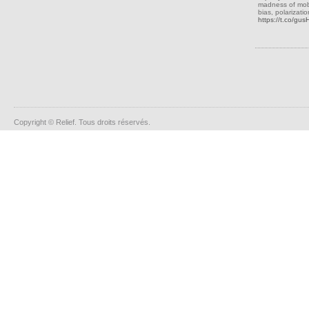
madness of mobs
bias, polarizati
https://t.co/gu
Copyright © Relief. Tous droits réservés.