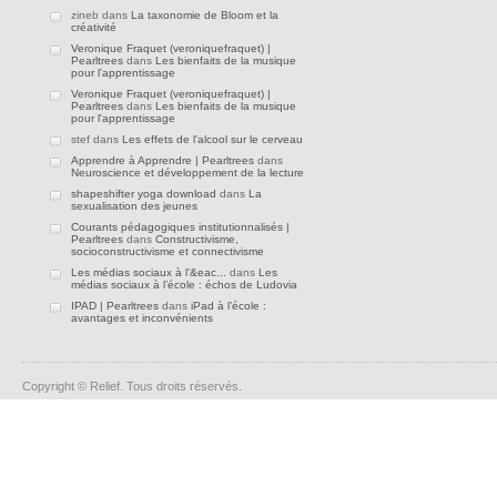
zineb dans
La taxonomie de Bloom et la
créativité
Veronique Fraquet (veroniquefraquet) |
Pearltrees
dans
Les bienfaits de la musique
pour l'apprentissage
Veronique Fraquet (veroniquefraquet) |
Pearltrees
dans
Les bienfaits de la musique
pour l'apprentissage
stef dans
Les effets de l'alcool sur le cerveau
Apprendre à Apprendre | Pearltrees
dans
Neuroscience et développement de la lecture
shapeshifter yoga download
dans
La
sexualisation des jeunes
Courants pédagogiques institutionnalisés |
Pearltrees
dans
Constructivisme,
socioconstructivisme et connectivisme
Les médias sociaux à l’&eac...
dans
Les
médias sociaux à l’école : échos de Ludovia
IPAD | Pearltrees
dans
iPad à l’école :
avantages et inconvénients
Copyright © Relief. Tous droits réservés.