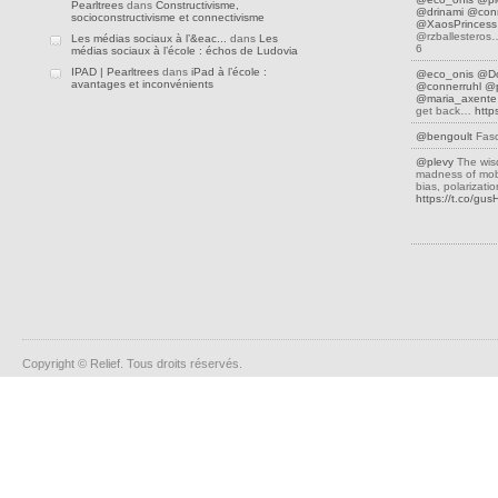
Pearltrees
dans
Constructivisme,
@drinami
@conn
socioconstructivisme et connectivisme
@XaosPrincess
@rzballestero
Les médias sociaux à l’&eac...
dans
Les
6
médias sociaux à l’école : échos de Ludovia
IPAD | Pearltrees
dans
iPad à l’école :
@eco_onis
@D
avantages et inconvénients
@connerruhl
@p
@maria_axente
get back…
http
@bengoult
Fasc
@plevy
The wis
madness of mobs
bias, polarizati
https://t.co/gu
Copyright © Relief. Tous droits réservés.