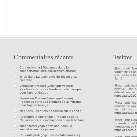
Commentaires récents
Twitter
Connectivisme | Pearltrees
dans
Le
@eco_onis
Spea
connectivisme (néo socioconstructivisme)
under fire as an
used to train A
zineb dans
La taxonomie de Bloom et la
Jan 9
créativité
@eco_onis
As r
Veronique Fraquet (veroniquefraquet) |
helpful AI can be
Pearltrees
dans
Les bienfaits de la musique
ethical perspec
pour l'apprentissage
https://t.co/D
Veronique Fraquet (veroniquefraquet) |
Pearltrees
dans
Les bienfaits de la musique
@eco_onis
You’
pour l'apprentissage
remarkable way,
technology and 
stef dans
Les effets de l'alcool sur le cerveau
https://t.co/jZ
Apprendre à Apprendre | Pearltrees
dans
@eco_onis
Dear
Neuroscience et développement de la lecture
Spanish, I had 
shapeshifter yoga download
dans
La
translation, so
sexualisation des jeunes
https://t.co/zr8
Courants pédagogiques institutionnalisés |
@eco_onis
@pl