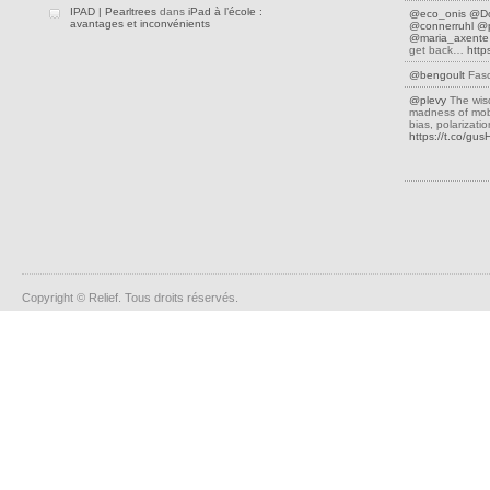
IPAD | Pearltrees
dans
iPad à l’école :
@eco_onis
@D
avantages et inconvénients
@connerruhl
@p
@maria_axente
get back…
http
@bengoult
Fasc
@plevy
The wis
madness of mobs
bias, polarizati
https://t.co/gu
Copyright © Relief. Tous droits réservés.