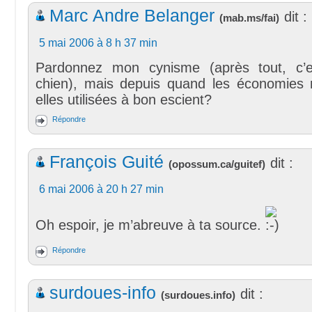
Marc Andre Belanger
dit :
(
mab.ms/fai
)
5 mai 2006 à 8 h 37 min
Pardonnez mon cynisme (après tout, c’e
chien), mais depuis quand les économies r
elles utilisées à bon escient?
Répondre
François Guité
dit :
(
opossum.ca/guitef
)
6 mai 2006 à 20 h 27 min
Oh espoir, je m’abreuve à ta source.
Répondre
surdoues-info
dit :
(
surdoues.info
)