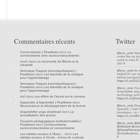
Commentaires récents
Twitter
Connectivisme | Pearltrees
dans
Le
@eco_onis
Spea
connectivisme (néo socioconstructivisme)
under fire as an
used to train A
zineb dans
La taxonomie de Bloom et la
Jan 9
créativité
@eco_onis
As r
Veronique Fraquet (veroniquefraquet) |
helpful AI can be
Pearltrees
dans
Les bienfaits de la musique
ethical perspec
pour l'apprentissage
https://t.co/D
Veronique Fraquet (veroniquefraquet) |
Pearltrees
dans
Les bienfaits de la musique
@eco_onis
You’
pour l'apprentissage
remarkable way,
technology and 
stef dans
Les effets de l'alcool sur le cerveau
https://t.co/jZ
Apprendre à Apprendre | Pearltrees
dans
@eco_onis
Dear
Neuroscience et développement de la lecture
Spanish, I had 
shapeshifter yoga download
dans
La
translation, so
sexualisation des jeunes
https://t.co/zr8
Courants pédagogiques institutionnalisés |
@eco_onis
@pl
Pearltrees
dans
Constructivisme,
@drinami
@conn
socioconstructivisme et connectivisme
@XaosPrincess
@rzballestero
Les médias sociaux à l’&eac...
dans
Les
6
médias sociaux à l’école : échos de Ludovia