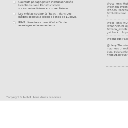
Courants pédagogiques institutionnalisés |
@eco_onis
@pl
Pearltrees
dans
Constructivisme,
@drinami
@conn
socioconstructivisme et connectivisme
@XaosPrincess
@rzballestero
Les médias sociaux à l’&eac...
dans
Les
6
médias sociaux à l’école : échos de Ludovia
IPAD | Pearltrees
dans
iPad à l’école :
@eco_onis
@D
avantages et inconvénients
@connerruhl
@p
@maria_axente
get back…
http
@bengoult
Fasc
@plevy
The wis
madness of mobs
bias, polarizati
https://t.co/gu
Copyright © Relief. Tous droits réservés.