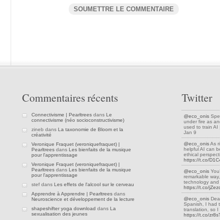
Commentaires récents
Twitter
Connectivisme | Pearltrees
dans
Le
@eco_onis
Spea
connectivisme (néo socioconstructivisme)
under fire as an
used to train A
zineb dans
La taxonomie de Bloom et la
Jan 9
créativité
@eco_onis
As r
Veronique Fraquet (veroniquefraquet) |
helpful AI can be
Pearltrees
dans
Les bienfaits de la musique
ethical perspec
pour l'apprentissage
https://t.co/D
Veronique Fraquet (veroniquefraquet) |
Pearltrees
dans
Les bienfaits de la musique
@eco_onis
You’
pour l'apprentissage
remarkable way,
technology and 
stef dans
Les effets de l'alcool sur le cerveau
https://t.co/jZ
Apprendre à Apprendre | Pearltrees
dans
@eco_onis
Dear
Neuroscience et développement de la lecture
Spanish, I had 
shapeshifter yoga download
dans
La
translation, so
sexualisation des jeunes
https://t.co/zr8